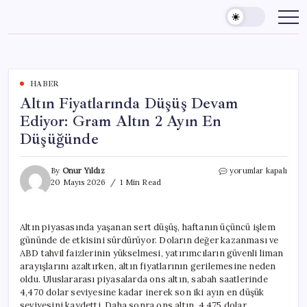
Skip
to
content
HABER
Altın Fiyatlarında Düşüş Devam
Ediyor: Gram Altın 2 Ayın En
Düşüğünde
Altın
By
Onur Yıldız
yorumlar kapalı
Fiyatlarında
20 Mayıs 2026
1 Min Read
Düşüş
Devam
Ediyor:
Altın piyasasında yaşanan sert düşüş, haftanın üçüncü işlem
Gram
gününde de etkisini sürdürüyor. Doların değer kazanması ve
Altın
2
ABD tahvil faizlerinin yükselmesi, yatırımcıların güvenli liman
Ayın
arayışlarını azaltırken, altın fiyatlarının gerilemesine neden
En
oldu. Uluslararası piyasalarda ons altın, sabah saatlerinde
Düşüğünde
4,470 dolar seviyesine kadar inerek son iki ayın en düşük
için
seviyesini kaydetti. Daha sonra ons altın, 4,475 dolar