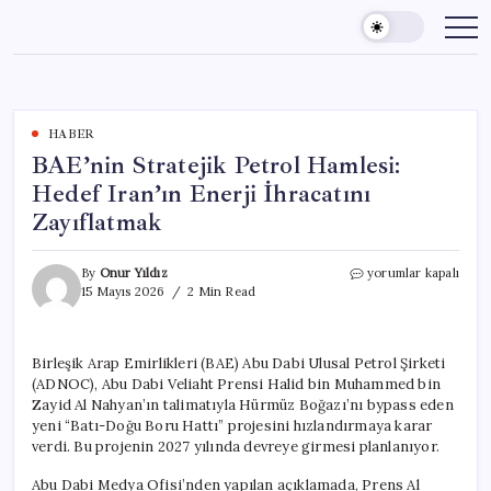
Skip
to
content
HABER
BAE’nin Stratejik Petrol Hamlesi:
Hedef Iran’ın Enerji İhracatını
Zayıflatmak
BAE’nin
By
Onur Yıldız
yorumlar kapalı
Stratejik
15 Mayıs 2026
2 Min Read
Petrol
Hamlesi:
Hedef
Birleşik Arap Emirlikleri (BAE) Abu Dabi Ulusal Petrol Şirketi
Iran’ın
(ADNOC), Abu Dabi Veliaht Prensi Halid bin Muhammed bin
Enerji
İhracatını
Zayid Al Nahyan’ın talimatıyla Hürmüz Boğazı’nı bypass eden
Zayıflatmak
yeni “Batı-Doğu Boru Hattı” projesini hızlandırmaya karar
için
verdi. Bu projenin 2027 yılında devreye girmesi planlanıyor.
Abu Dabi Medya Ofisi’nden yapılan açıklamada, Prens Al