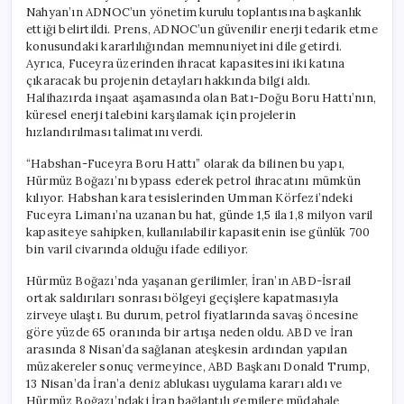
Nahyan’ın ADNOC’un yönetim kurulu toplantısına başkanlık
ettiği belirtildi. Prens, ADNOC’un güvenilir enerji tedarik etme
konusundaki kararlılığından memnuniyetini dile getirdi.
Ayrıca, Fuceyra üzerinden ihracat kapasitesini iki katına
çıkaracak bu projenin detayları hakkında bilgi aldı.
Halihazırda inşaat aşamasında olan Batı-Doğu Boru Hattı’nın,
küresel enerji talebini karşılamak için projelerin
hızlandırılması talimatını verdi.
“Habshan-Fuceyra Boru Hattı” olarak da bilinen bu yapı,
Hürmüz Boğazı’nı bypass ederek petrol ihracatını mümkün
kılıyor. Habshan kara tesislerinden Umman Körfezi’ndeki
Fuceyra Limanı’na uzanan bu hat, günde 1,5 ila 1,8 milyon varil
kapasiteye sahipken, kullanılabilir kapasitenin ise günlük 700
bin varil civarında olduğu ifade ediliyor.
Hürmüz Boğazı’nda yaşanan gerilimler, İran’ın ABD-İsrail
ortak saldırıları sonrası bölgeyi geçişlere kapatmasıyla
zirveye ulaştı. Bu durum, petrol fiyatlarında savaş öncesine
göre yüzde 65 oranında bir artışa neden oldu. ABD ve İran
arasında 8 Nisan’da sağlanan ateşkesin ardından yapılan
müzakereler sonuç vermeyince, ABD Başkanı Donald Trump,
13 Nisan’da İran’a deniz ablukası uygulama kararı aldı ve
Hürmüz Boğazı’ndaki İran bağlantılı gemilere müdahale