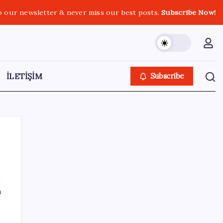
o our newsletter & never miss our best posts.
Subscribe Now!
İLETİŞİM
Subscribe
SON YAZILAR
ı
TBMM Adalet Komisyonu’nda ‘süreç yasası’
gerginliği: İzdiham yaşandı, ezilme tehlikesi