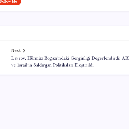
Follow Me
Next
Lavrov, Hürmüz Boğazı’ndaki Gerginliği Değerlendirdi: A
ve İsrail’in Saldırgan Politikaları Eleştirildi
Office Lisans Satın Al
Kayseri çıkışlı tur programları