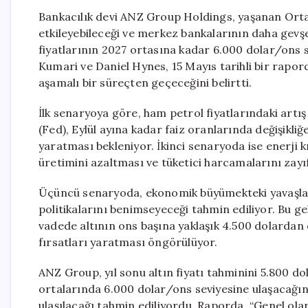
Bankacılık devi ANZ Group Holdings, yaşanan Or
etkileyebileceği ve merkez bankalarının daha gevşek
fiyatlarının 2027 ortasına kadar 6.000 dolar/ons s
Kumari ve Daniel Hynes, 15 Mayıs tarihli bir rapor
aşamalı bir süreçten geçeceğini belirtti.
İlk senaryoya göre, ham petrol fiyatlarındaki artı
(Fed), Eylül ayına kadar faiz oranlarında değişikli
yaratması bekleniyor. İkinci senaryoda ise enerji 
üretimini azaltması ve tüketici harcamalarını zay
Üçüncü senaryoda, ekonomik büyümekteki yavaşlam
politikalarını benimseyeceği tahmin ediliyor. Bu ge
vadede altının ons başına yaklaşık 4.500 dolardan d
fırsatları yaratması öngörülüyor.
ANZ Group, yıl sonu altın fiyatı tahminini 5.800 d
ortalarında 6.000 dolar/ons seviyesine ulaşacağı
ulaşılacağı tahmin ediliyordu. Raporda, “Genel olar