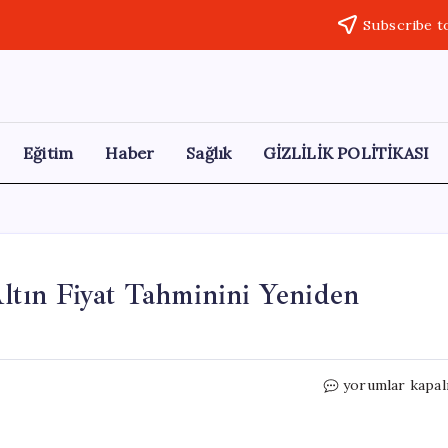
Subscribe t
Eğitim
Haber
Sağlık
GİZLİLİK POLİTİKASI
tın Fiyat Tahminini Yeniden
Bankacılık
yorumlar kapal
Devi
ANZ
Group,