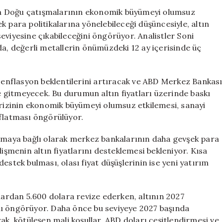
Altın
ta Doğu çatışmalarının ekonomik büyümeyi olumsuz
Fiyat
 para politikalarına yönelebileceği düşüncesiyle, altın
Tahminini
eviyesine çıkabileceğini öngörüyor. Analistler Soni
Yeniden
da, değerli metallerin önümüzdeki 12 ay içerisinde üç
Değerlendirdi
için
ş enflasyon beklentilerini artıracak ve ABD Merkez Bankas
ğe gitmeyecek. Bu durumun altın fiyatları üzerinde baskı
krizinin ekonomik büyümeyi olumsuz etkilemesi, sanayi
ıflatması öngörülüyor.
aya bağlı olarak merkez bankalarının daha gevşek para
lişmenin altın fiyatlarını desteklemesi bekleniyor. Kısa
estek bulması, olası fiyat düşüşlerinin ise yeni yatırım
olardan 5.600 dolara revize ederken, altının 2027
nı öngörüyor. Daha önce bu seviyeye 2027 başında
ak, kötüleşen mali koşullar, ABD doları çeşitlendirmesi ve