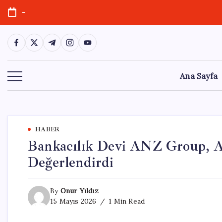
Skip
-
to
content
https://www.facebook.com/
https://twitter.com/
https://t.me/
https://www.instagram.com/
https://youtube.com/
Ana Sayfa
HABER
Bankacılık Devi ANZ Group, Al
Değerlendirdi
By
Onur Yıldız
15 Mayıs 2026
1 Min Read