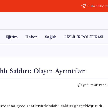
Subscribe t
Eğitim
Haber
Sağlık
GİZLİLİK POLİTİKASI
lı Saldırı: Olayın Ayrıntıları
Bebek’teki
yorumlar kapal
Lüks
Restorana
Silahlı
Saldırı:
restorana gece saatlerinde silahlı saldırı gerçekleştirildi.