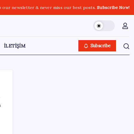
o our newsletter & never miss our best posts.
Subscribe Now!
İLETİŞİM
Subscribe
ı
SON YAZILAR
Mafia: The Old Country için Man of Honor
Gümbür Gümbür Geliyor