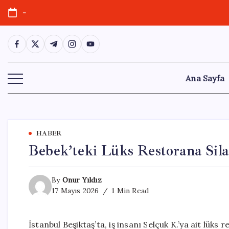
Skip
-
to
content
https://www.facebook.com/
https://twitter.com/
https://t.me/
https://www.instagram.com/
https://youtube.com/
Ana Sayfa
HABER
Bebek’teki Lüks Restorana Silah
By
Onur Yıldız
17 Mayıs 2026
1 Min Read
İstanbul Beşiktaş’ta, iş insanı Selçuk K.’ya ait lüks 