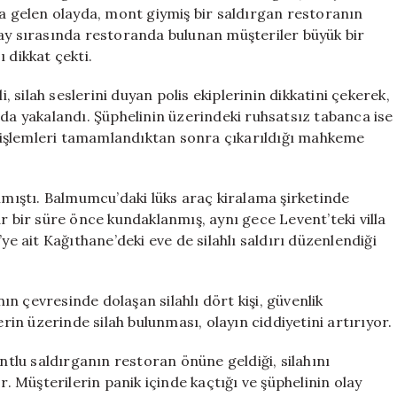
Olayın
 gelen olayda, mont giymiş bir saldırgan restoranın
Ayrıntıları
lay sırasında restoranda bulunan müşteriler büyük bir
için
 dikkat çekti.
silah seslerini duyan polis ekiplerinin dikkatini çekerek,
 yakalandı. Şüphelinin üzerindeki ruhsatsız tabanca ise
ki işlemleri tamamlandıktan sonra çıkarıldığı mahkeme
almıştı. Balmumcu’daki lüks araç kiralama şirketinde
r bir süre önce kundaklanmış, aynı gece Levent’teki villa
ye ait Kağıthane’deki eve de silahlı saldırı düzenlendiği
n çevresinde dolaşan silahlı dört kişi, güvenlik
erin üzerinde silah bulunması, olayın ciddiyetini artırıyor.
lu saldırganın restoran önüne geldiği, silahını
r. Müşterilerin panik içinde kaçtığı ve şüphelinin olay