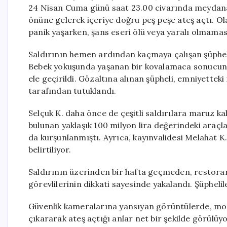
24 Nisan Cuma günü saat 23.00 civarında meydana
önüne gelerek içeriye doğru peş peşe ateş açtı. O
panik yaşarken, şans eseri ölü veya yaralı olmaması
Saldırının hemen ardından kaçmaya çalışan şüpheli, 
Bebek yokuşunda yaşanan bir kovalamaca sonucunda
ele geçirildi. Gözaltına alınan şüpheli, emniyette
tarafından tutuklandı.
Selçuk K. daha önce de çeşitli saldırılara maruz k
bulunan yaklaşık 100 milyon lira değerindeki araçla
da kurşunlanmıştı. Ayrıca, kayınvalidesi Melahat K.’
belirtiliyor.
Saldırının üzerinden bir hafta geçmeden, restoranı
görevlilerinin dikkati sayesinde yakalandı. Şüphelil
Güvenlik kameralarına yansıyan görüntülerde, mont
çıkararak ateş açtığı anlar net bir şekilde görülüyo