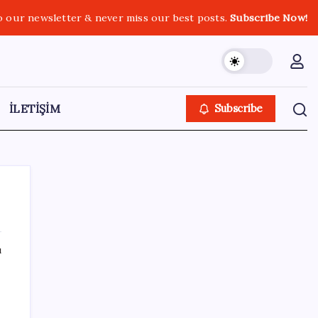
o our newsletter & never miss our best posts.
Subscribe Now!
İLETİŞİM
Subscribe
ı
SON YAZILAR
Euro banknotları baştan aşağı yenileniyor:
Avrupa Merkez Bankası’ndan yeni nesil