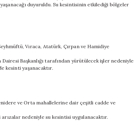
Gün
i yaşanacağı duyuruldu. Su kesintisinin etkilediği bölgeler
Sürebilir
için
 Şeyhmüftü, Vıraca, Atatürk, Çırpan ve Hamidiye
airesi Başkanlığı tarafından yürütülecek işler nedeniyle
le kesinti yaşanacaktır.
enidere ve Orta mahallelerine dair çeşitli cadde ve
 arızalar nedeniyle su kesintisi uygulanacaktır.