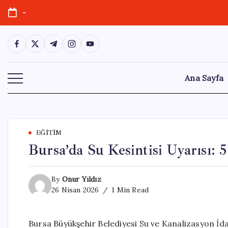
Skip
-
to
content
https://www.facebook.com/
https://twitter.com/
https://t.me/
https://www.instagram.com/
https://youtube.com/
Ana Sayfa
EĞITIM
Bursa’da Su Kesintisi Uyarısı: 
By
Onur Yıldız
26 Nisan 2026
1 Min Read
Bursa Büyükşehir Belediyesi Su ve Kanalizasyon İd