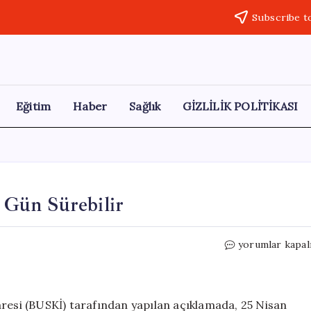
Subscribe t
Eğitim
Haber
Sağlık
GİZLİLİK POLİTİKASI
5 Gün Sürebilir
Bursa’da
yorumlar kapal
Su
Kesintisi
Uyarısı:
5
aresi (BUSKİ) tarafından yapılan açıklamada, 25 Nisan