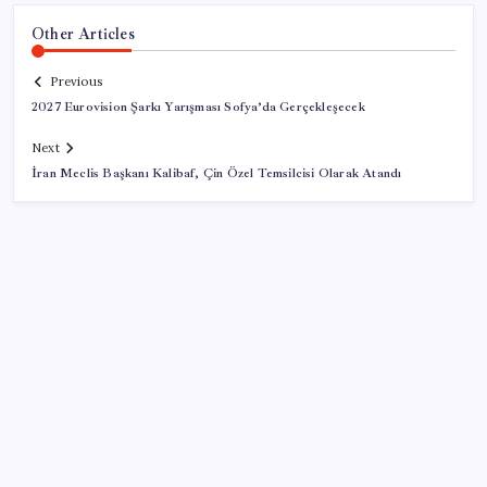
Other Articles
Previous
2027 Eurovision Şarkı Yarışması Sofya’da Gerçekleşecek
Next
İran Meclis Başkanı Kalibaf, Çin Özel Temsilcisi Olarak Atandı
SON YAZILAR
AB’den 348 uyduluk güvenlik iletişim ağına onay