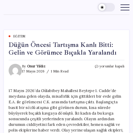
Skip
to
content
EĞITIM
Düğün Öncesi Tartışma Kanlı Bitti:
Gelin ve Görümce Bıçakla Yaralandı
Düğün
By
Onur Yıldız
yorumlar kapalı
Öncesi
17 Mayıs 2026
1 Min Read
Tartışma
Kanlı
Bitti:
17 Mayıs 2026’da Gülabibey Mahallesi Beytepe 1. Cadde’de
Gelin
meydana gelen olayda, misafirlik için gittikleri bir evde gelin
ve
Görümce
E.A. ile görümcesi C.K. arasında tartışma çıktı. Başlangıçta
Bıçakla
basit bir sözlü atışma gibi görünen durum, kısa sürede
Yaralandı
büyüyerek bıçaklı kavgaya dönüştü. İki kadın da bu kavga
için
sonucunda çeşitli yerlerinden yaralandı. Olayın ardından
durumun ciddiyetini fark eden çevredekiler, hemen sağlık ve
polis ekiplerine haber verdi. Olay yerine ulaşan sağlık ekipleri,