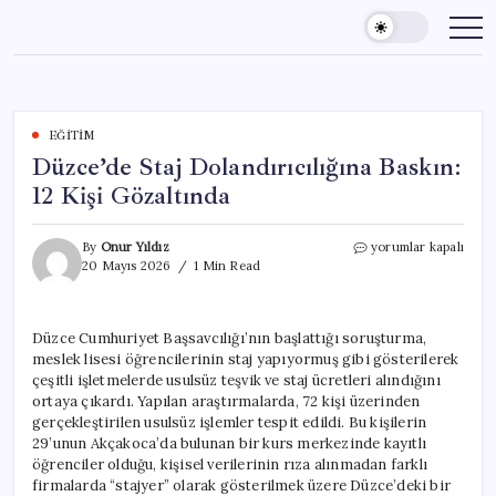
Skip
to
content
EĞITIM
Düzce’de Staj Dolandırıcılığına Baskın:
12 Kişi Gözaltında
Düzce’de
By
Onur Yıldız
yorumlar kapalı
Staj
20 Mayıs 2026
1 Min Read
Dolandırıcılığına
Baskın:
12
Düzce Cumhuriyet Başsavcılığı’nın başlattığı soruşturma,
Kişi
meslek lisesi öğrencilerinin staj yapıyormuş gibi gösterilerek
Gözaltında
için
çeşitli işletmelerde usulsüz teşvik ve staj ücretleri alındığını
ortaya çıkardı. Yapılan araştırmalarda, 72 kişi üzerinden
gerçekleştirilen usulsüz işlemler tespit edildi. Bu kişilerin
29’unun Akçakoca’da bulunan bir kurs merkezinde kayıtlı
öğrenciler olduğu, kişisel verilerinin rıza alınmadan farklı
firmalarda “stajyer” olarak gösterilmek üzere Düzce’deki bir