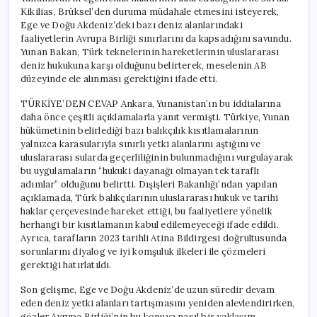
Kikilias, Brüksel’den duruma müdahale etmesini isteyerek,
Ege ve Doğu Akdeniz’deki bazı deniz alanlarındaki
faaliyetlerin Avrupa Birliği sınırlarını da kapsadığını savundu.
Yunan Bakan, Türk teknelerinin hareketlerinin uluslararası
deniz hukukuna karşı olduğunu belirterek, meselenin AB
düzeyinde ele alınması gerektiğini ifade etti.
TÜRKİYE’DEN CEVAP Ankara, Yunanistan’ın bu iddialarına
daha önce çeşitli açıklamalarla yanıt vermişti. Türkiye, Yunan
hükümetinin belirlediği bazı balıkçılık kısıtlamalarının
yalnızca karasularıyla sınırlı yetki alanlarını aştığını ve
uluslararası sularda geçerliliğinin bulunmadığını vurgulayarak
bu uygulamaların “hukuki dayanağı olmayan tek taraflı
adımlar” olduğunu belirtti. Dışişleri Bakanlığı’ndan yapılan
açıklamada, Türk balıkçılarının uluslararası hukuk ve tarihi
haklar çerçevesinde hareket ettiği, bu faaliyetlere yönelik
herhangi bir kısıtlamanın kabul edilemeyeceği ifade edildi.
Ayrıca, tarafların 2023 tarihli Atina Bildirgesi doğrultusunda
sorunlarını diyalog ve iyi komşuluk ilkeleri ile çözmeleri
gerektiği hatırlatıldı.
Son gelişme, Ege ve Doğu Akdeniz’de uzun süredir devam
eden deniz yetki alanları tartışmasını yeniden alevlendirirken,
gözler Avrupa Birliği’nin bu konuya nasıl bir yaklaşım