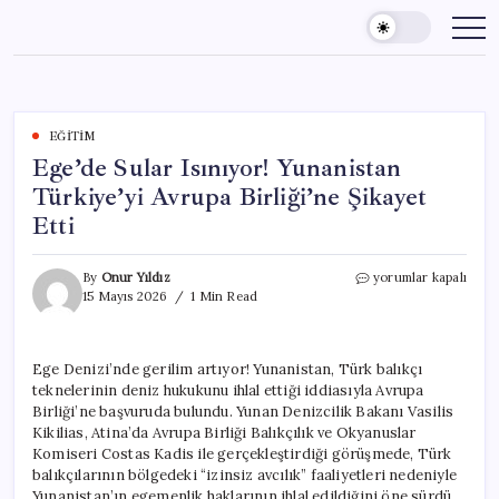
Skip
to
content
EĞITIM
Ege’de Sular Isınıyor! Yunanistan
Türkiye’yi Avrupa Birliği’ne Şikayet
Etti
Ege’de
By
Onur Yıldız
yorumlar kapalı
Sular
15 Mayıs 2026
1 Min Read
Isınıyor!
Yunanistan
Türkiye’yi
Ege Denizi’nde gerilim artıyor! Yunanistan, Türk balıkçı
Avrupa
teknelerinin deniz hukukunu ihlal ettiği iddiasıyla Avrupa
Birliği’ne
Şikayet
Birliği’ne başvuruda bulundu. Yunan Denizcilik Bakanı Vasilis
Etti
Kikilias, Atina’da Avrupa Birliği Balıkçılık ve Okyanuslar
için
Komiseri Costas Kadis ile gerçekleştirdiği görüşmede, Türk
balıkçılarının bölgedeki “izinsiz avcılık” faaliyetleri nedeniyle
Yunanistan’ın egemenlik haklarının ihlal edildiğini öne sürdü.