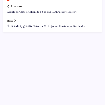
Previous
Gazeteci Ahmet Hakan’dan Yandaş ROK’a Sert Eleştiri
Next
‘İndirimli’ Çiğ Köfte Tüketen 28 Öğrenci Hastaneye Kaldırıldı
SON YAZILAR
ABD tarım dışı istihdam verisinde negatif sürpriz
Çıkarılabilir Bataryalı Telefonlar Geri Dönüyor
Türkiye, Suudi Arabistan ve Pakistan üçlü savunma