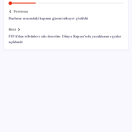
Previous
Buzların arasındaki kapının gizemi nihayet çözüldü
Next
FIFA’dan tribünlere sıkı denetim: Dünya Kupası’nda yasaklanan eşyalar
açıklandı
SON YAZILAR
Mafia: The Old Country için Man of Honor Gümbür
Gümbür Geliyor