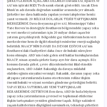
ŞİRKETLERDEN AÇIKLAMA GELMEDİ Davada xAI, SpaceX ve
xAI’nin iştiraki MZX Tech sanık olarak gösterildi. Ancak Elon
Musk’ın adı davada doğrudan sanıklar arasında yer almadı.
Şirketler ise dava hakkında yapılan yorum taleplerine henüz
yanıt vermedi. 20 MİLYAR DOLARLIK TESİS TARTIŞMANIN
MERKEZİNDE Dava dosyasına göre xAI, Mississippi Valisi
Tate Reeves’in desteğiyle Southaven bölgesindeki yapay zeka
ve veri merkezi yatırımları için 20 milyar doları aşan bir
yatırım gerçekleştirdi. Bölgedeki gaz türbinlerinin hem veri
merkezlerine hem de ilgili teknoloji tesislerine enerji sağladığı
belirtildi. NAACP’NİN DAVASI DA DEVAM EDİYOR xAI’nin
Southaven’daki faaliyetleri daha önce de hukuki süreçlere
konu olmuştu. ABD’nin önde gelen sivil haklar kuruluşlarından
NAACP, nisan ayında şirkete karşı ayrı bir dava açmıştı. Söz
konusu davada şirket, çevre düzenlemelerini ihlal etmekle
suçlanırken, ABD Adalet Bakanlığı da davaya müdahil
olabileceğinin sinyalini vermişti. Bakanlık, davanın yapay zeka
altyapısı yatırımlarında kamu otoritesinin rolüne ilişkin
önemli hukuki ve siyasi soruları gündeme getirdiğini belirtti.
YAPAY ZEKA YATIRIMLARI YENİ TARTIŞMALARI
BERABERİNDE GETİRİYOR Son dava, ABD’de hızla büyüyen
yapay zeka yatırımlarının çevresel ve toplumsal etkilerine
ilişkin tartışmaları yeniden gündeme taşıdı. Bölge sakinleri
yaşam kalitelerinin düştüğünü savunurken, teknoloji şirketleri