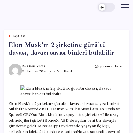
Skip
to
content
EĞITIM
Elon Musk’ın 2 şirketine gürültü
davası, davacı sayısı binleri bulabilir
Elon
By
Onur Yıldız
yorumlar kapalı
Musk’ın
11 Haziran 2026
2 Min Read
2
şirketine
gürültü
davası,
davacı
sayısı
Elon Musk’ın 2 şirketine gürültü davası, davacı sayısı binleri
binleri
bulabilir Posted on 11 Haziran 2026 by Yusuf Arslan Tesla ve
bulabilir
SpaceX CEO’su Elon Musk’ın yapay zeka şirketi xAI ile uzay
için
teknolojileri şirketi SpaceX, ABD’de açılan yeni bir davayla
gündeme geldi. Mississippi eyaletinde yaşayan üç kişi,
şirketlerin işlettiği tesislere enerji sağlayan santralin çevrede