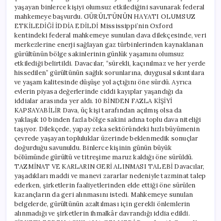
yaşayan binlerce kişiyi olumsuz etkilediğini savunarak federal
mahkemeye başvurdu. GÜRÜLTÜNÜN HAYATI OLUMSUZ
ETKİLEDİĞİ İDDİA EDİLDİ Mississippi’nin Oxford
kentindeki federal mahkemeye sunulan dava dilekçesinde, veri
merkezlerine enerji sağlayan gaz türbinlerinden kaynaklanan
gürültünün bölge sakinlerinin günlük yaşamını olumsuz
etkilediği belirtildi. Davacılar, “sürekli, kaçınılmaz ve her yerde
hissedilen” gürültünün sağlık sorunlarına, duygusal sıkıntılara
ve yaşam kalitesinde düşüşe yol açtığını öne sürdü. Ayrıca
evlerin piyasa değerlerinde ciddi kayıplar yaşandığı da
iddialar arasında yer aldı. 10 BİNDEN FAZLA KİŞİYİ
KAPSAYABİLİR Dava, üç kişi tarafından açılmış olsa da
yaklaşık 10 binden fazla bölge sakini adına toplu dava niteliği
taşıyor. Dilekçede, yapay zeka sektöründeki hızlı büyümenin
çevrede yaşayan topluluklar üzerinde beklenmedik sonuçlar
doğurduğu savunuldu. Binlerce kişinin günün büyük
bölümünde gürültü ve titreşime maruz kaldığı öne sürüldü.
TAZMİNAT VE KARLARIN GERİ ALINMASI TALEBİ Davacılar,
yaşadıkları maddi ve manevi zararlar nedeniyle tazminat talep
ederken, şirketlerin faaliyetlerinden elde ettiği öne sürülen
kazançların da geri alınmasını istedi. Mahkemeye sunulan
belgelerde, gürültünün azaltılması için gerekli önlemlerin
alınmadığı ve şirketlerin ihmalkâr davrandığı iddia edildi.