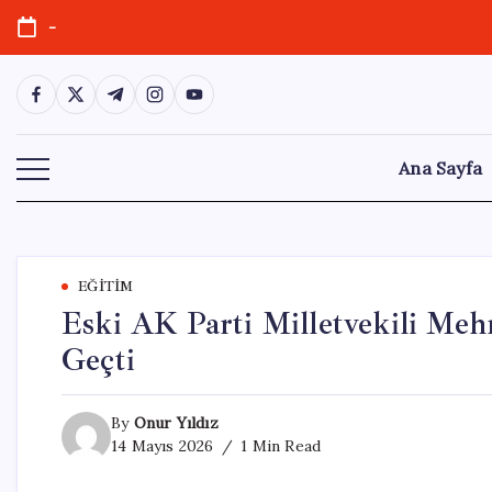
Skip
-
to
content
https://www.facebook.com/
https://twitter.com/
https://t.me/
https://www.instagram.com/
https://youtube.com/
Ana Sayfa
EĞITIM
Eski AK Parti Milletvekili Me
Geçti
By
Onur Yıldız
14 Mayıs 2026
1 Min Read