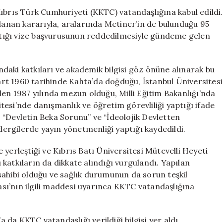
Mehmet
ıbrıs Türk Cumhuriyeti (KKTC) vatandaşlığına kabul edildi
Metiner
nan kararıyla, aralarında Metiner’in de bulunduğu 95
KKTC
yaptığı vize başvurusunun reddedilmesiyle gündeme gelen
Vatandaşlığına
Geçti
için
daki katkıları ve akademik bilgisi göz önüne alınarak bu
Mart 1960 tarihinde Kahta’da doğduğu, İstanbul Üniversites
den 1987 yılında mezun olduğu, Milli Eğitim Bakanlığı’nda
esi’nde danışmanlık ve öğretim görevliliği yaptığı ifade
”, “Devletin Beka Sorunu” ve “İdeolojik Devletten
 dergilerde yayın yönetmenliği yaptığı kaydedildi.
yerleştiği ve Kıbrıs Batı Üniversitesi Mütevelli Heyeti
katkıların da dikkate alındığı vurgulandı. Yapılan
sahibi olduğu ve sağlık durumunun da sorun teşkil
sası’nın ilgili maddesi uyarınca KKTC vatandaşlığına
da KKTC vatandaşlığı verildiği bilgisi yer aldı.