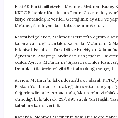
Eski AK Parti milletvekili Mehmet Metiner, Kuzey K
KKTC Bakanlar Kurulu’nun Resmi Gazete’de yayımla
kişiye vatandaşlık verildi. Geçtiğimiz ay ABD’ye 
Metiner, şimdi yeni bir statü kazanmış oldu.
Resmi belgelerde, Mehmet Metiner’in eğitim alanın
karara varıldığı belirtildi. Kararda, Metiner’in 5 
Edebiyat Fakültesi Türk Dili ve Edebiyatı Bölümü’n
öğretmenlik yaptığı, ardından Bahçeşehir Üniversit
edildi. Ayrıca, Metiner’in “Siyasi Erdemler Risalesi
Demokratik Devlete” gibi 9 kitabı olduğu ve çeşitli
Ayrıca, Metiner’in İskenderun’da ev alarak KKTC’ye 
Başkan Yardımcısı olarak eğitim sektörüne yaptığı 
değerlendirmeler sonucunda, Metiner’in iyi ahlak 
etmediği belirtilerek, 25/1993 sayılı Yurttaşlık Ya
kabulüne karar verildi.
Kararda, Mehmet Metiner’in yanı sıra Mete Yarar’a 