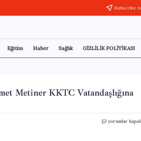
Subscribe t
Eğitim
Haber
Sağlık
GİZLİLİK POLİTİKASI
hmet Metiner KKTC Vatandaşlığına
Eski
yorumlar kapal
AK
Parti
Milletvekili