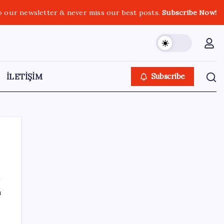
o our newsletter & never miss our best posts.
Subscribe Now!
İLETİŞİM
Subscribe
SON YAZILAR
ı
Mafia: The Old Country için Man of Honor
Gümbür Gümbür Geliyor