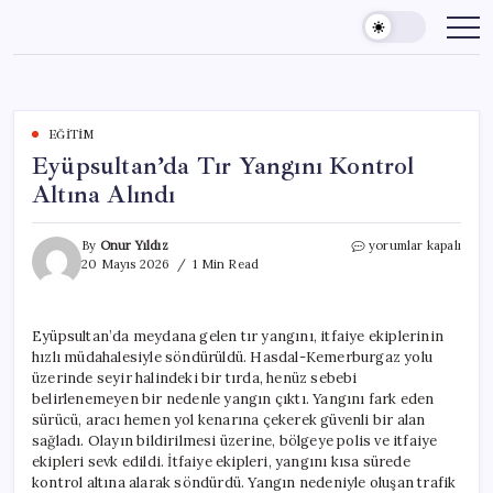
Skip
to
content
EĞITIM
Eyüpsultan’da Tır Yangını Kontrol
Altına Alındı
Eyüpsultan’da
By
Onur Yıldız
yorumlar kapalı
Tır
20 Mayıs 2026
1 Min Read
Yangını
Kontrol
Altına
Eyüpsultan’da meydana gelen tır yangını, itfaiye ekiplerinin
Alındı
hızlı müdahalesiyle söndürüldü. Hasdal-Kemerburgaz yolu
için
üzerinde seyir halindeki bir tırda, henüz sebebi
belirlenemeyen bir nedenle yangın çıktı. Yangını fark eden
sürücü, aracı hemen yol kenarına çekerek güvenli bir alan
sağladı. Olayın bildirilmesi üzerine, bölgeye polis ve itfaiye
ekipleri sevk edildi. İtfaiye ekipleri, yangını kısa sürede
kontrol altına alarak söndürdü. Yangın nedeniyle oluşan trafik