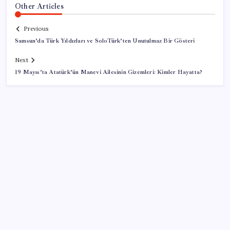
Other Articles
Previous
Samsun’da Türk Yıldızları ve SoloTürk’ten Unutulmaz Bir Gösteri
Next
19 Mayıs’ta Atatürk’ün Manevi Ailesinin Gizemleri: Kimler Hayatta?
SON YAZILAR
Çıkarılabilir Bataryalı Telefonlar Geri Dönüyor
Türkiye, Suudi Arabistan ve Pakistan üçlü savunma