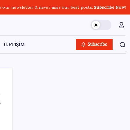
o our newsletter & never miss our best posts.
Subscribe Now!
İLETİŞİM
Subscribe
ı
SON YAZILAR
AB’den 348 uyduluk güvenlik iletişim ağına
onay