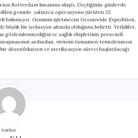
Yolcu
a’nın Rotterdam limanına ulaştı. Geçtiğimiz günlerde
Gemisi
 edilen gemide, yalnızca operasyonu yürüten 25
için
eli bulunuyor. Geminin işletmecisi Oceanwide Expedition,
 büyük bir izolasyon altında olduğunu belirtti. Yetkililer,
gözlemlenmediğini ve sağlık ekiplerinin personeli
a yanaşmasının ardından, virüsün tamamen temizlenmesi
ir dezenfeksiyon ve sterilizasyon süreci başlatılacağı
Author