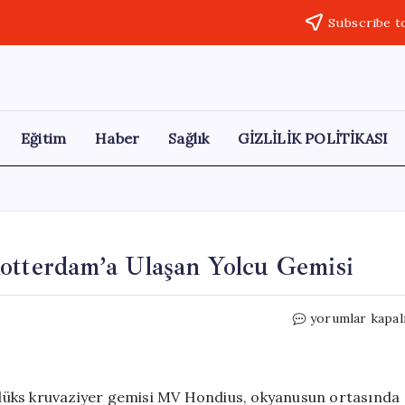
Subscribe t
Eğitim
Haber
Sağlık
GİZLİLİK POLİTİKASI
otterdam’a Ulaşan Yolcu Gemisi
Hantavirüs
yorumlar kapal
Salgını
Nedeniyle
Rotterdam’a
Ulaşan
lüks kruvaziyer gemisi MV Hondius, okyanusun ortasında