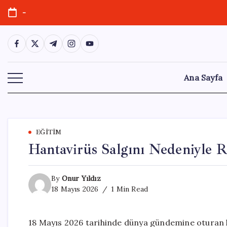
Skip
-
to
content
https://www.facebook.com/
https://twitter.com/
https://t.me/
https://www.instagram.com/
https://youtube.com/
Ana Sayfa
EĞITIM
Hantavirüs Salgını Nedeniyle R
By
Onur Yıldız
18 Mayıs 2026
1 Min Read
18 Mayıs 2026 tarihinde dünya gündemine oturan 