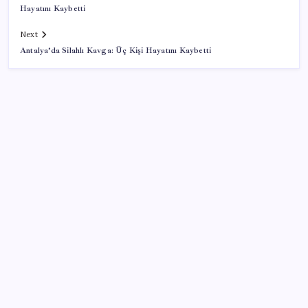
Hayatını Kaybetti
Next
Antalya’da Silahlı Kavga: Üç Kişi Hayatını Kaybetti
SON YAZILAR
DİJİTAL ÜRÜN KALİTESİNDE YAPAY ZEKA DÖNEMİ:
kayIQ.ai, 500 BİN DOLAR TOHUM YATIRIMLA
HAYATA GEÇTİ
Euro banknotları baştan aşağı yenileniyor: Avrupa
Merkez Bankası’ndan yeni nesil hamlesi