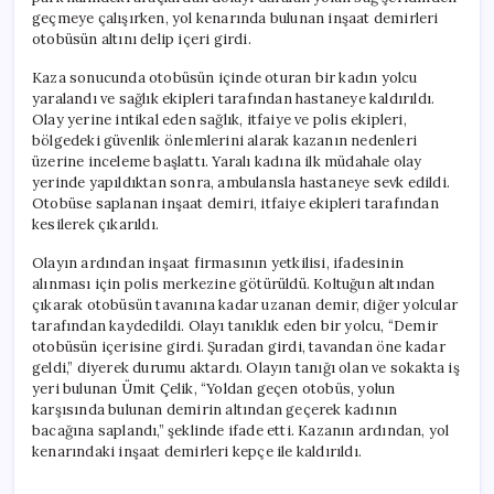
geçmeye çalışırken, yol kenarında bulunan inşaat demirleri
otobüsün altını delip içeri girdi.
Kaza sonucunda otobüsün içinde oturan bir kadın yolcu
yaralandı ve sağlık ekipleri tarafından hastaneye kaldırıldı.
Olay yerine intikal eden sağlık, itfaiye ve polis ekipleri,
bölgedeki güvenlik önlemlerini alarak kazanın nedenleri
üzerine inceleme başlattı. Yaralı kadına ilk müdahale olay
yerinde yapıldıktan sonra, ambulansla hastaneye sevk edildi.
Otobüse saplanan inşaat demiri, itfaiye ekipleri tarafından
kesilerek çıkarıldı.
Olayın ardından inşaat firmasının yetkilisi, ifadesinin
alınması için polis merkezine götürüldü. Koltuğun altından
çıkarak otobüsün tavanına kadar uzanan demir, diğer yolcular
tarafından kaydedildi. Olayı tanıklık eden bir yolcu, “Demir
otobüsün içerisine girdi. Şuradan girdi, tavandan öne kadar
geldi,” diyerek durumu aktardı. Olayın tanığı olan ve sokakta iş
yeri bulunan Ümit Çelik, “Yoldan geçen otobüs, yolun
karşısında bulunan demirin altından geçerek kadının
bacağına saplandı,” şeklinde ifade etti. Kazanın ardından, yol
kenarındaki inşaat demirleri kepçe ile kaldırıldı.