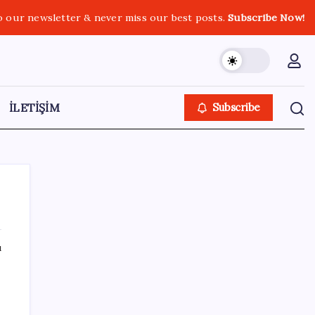
o our newsletter & never miss our best posts.
Subscribe Now!
İLETİŞİM
Subscribe
ı
SON YAZILAR
Euro banknotları baştan aşağı yenileniyor:
Avrupa Merkez Bankası’ndan yeni nesil