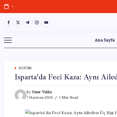
Skip
-
to
content
https://www.facebook.com/
https://twitter.com/
https://t.me/
https://www.instagram.com/
https://youtube.com/
Ana Sayfa
EĞITIM
Isparta’da Feci Kaza: Aynı Aile
By
Onur Yıldız
7 Haziran 2026
1 Min Read