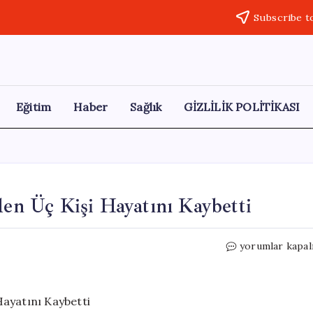
Subscribe t
Eğitim
Haber
Sağlık
GİZLİLİK POLİTİKASI
den Üç Kişi Hayatını Kaybetti
Isparta’da
yorumlar kapal
Feci
Kaza:
Aynı
Aileden