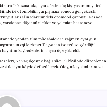
Üç
ir trafik kazasında, aynı aileden üç kişi yaşamını yitirdi.
Kişi
kiinde iki otomobilin çarpışması sonucu gerçekleşti.
Hayatını
e Turgut Kuzal’ın idaresindeki otomobil çarpıştı. Kazada
Kaybetti
için
, yaralanan diğer sürücüler ve yolcular hastaneye
 hastanede yapılan tüm müdahalelere rağmen aynı gün
Taşyaran’ın eşi Mehmet Taşyaran ise tedavi gördüğü
hayatını kaybedenlerin sayısı üçe yükseldi.
azeleri, Yalvaç ilçesine bağlı Sücüllü köyünde düzenlenen
si de aynı köyde defnedilecek. Olay, aile yakınlarını ve