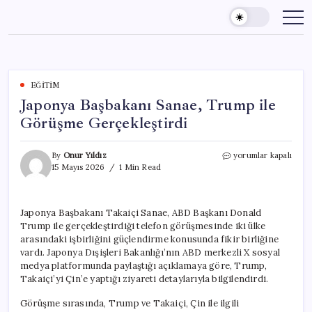
Skip
to
content
EĞITIM
Japonya Başbakanı Sanae, Trump ile
Görüşme Gerçekleştirdi
Japonya
By
Onur Yıldız
yorumlar kapalı
Başbakanı
15 Mayıs 2026
1 Min Read
Sanae,
Trump
ile
Japonya Başbakanı Takaiçi Sanae, ABD Başkanı Donald
Görüşme
Trump ile gerçekleştirdiği telefon görüşmesinde iki ülke
Gerçekleştirdi
için
arasındaki işbirliğini güçlendirme konusunda fikir birliğine
vardı. Japonya Dışişleri Bakanlığı’nın ABD merkezli X sosyal
medya platformunda paylaştığı açıklamaya göre, Trump,
Takaiçi’yi Çin’e yaptığı ziyareti detaylarıyla bilgilendirdi.
Görüşme sırasında, Trump ve Takaiçi, Çin ile ilgili