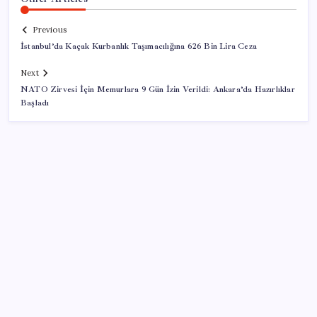
Previous
İstanbul’da Kaçak Kurbanlık Taşımacılığına 626 Bin Lira Ceza
Next
NATO Zirvesi İçin Memurlara 9 Gün İzin Verildi: Ankara’da Hazırlıklar
Başladı
SON YAZILAR
Mafia: The Old Country için Man of Honor Gümbür
Gümbür Geliyor