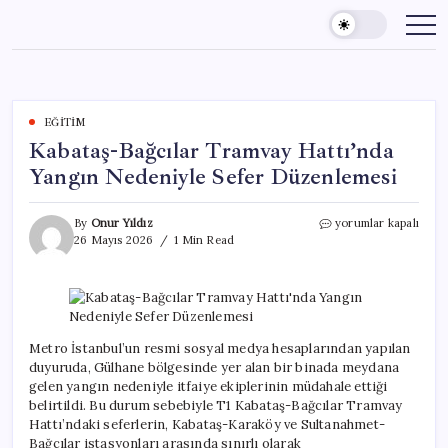
Skip
to
content
EĞITIM
Kabataş-Bağcılar Tramvay Hattı’nda
Yangın Nedeniyle Sefer Düzenlemesi
Kabataş-
By
Onur Yıldız
yorumlar kapalı
Bağcılar
26 Mayıs 2026
1 Min Read
Tramvay
Hattı’nda
Yangın
Nedeniyle
Sefer
Düzenlemesi
Metro İstanbul’un resmi sosyal medya hesaplarından yapılan
için
duyuruda, Gülhane bölgesinde yer alan bir binada meydana
gelen yangın nedeniyle itfaiye ekiplerinin müdahale ettiği
belirtildi. Bu durum sebebiyle T1 Kabataş-Bağcılar Tramvay
Hattı’ndaki seferlerin, Kabataş-Karaköy ve Sultanahmet-
Bağcılar istasyonları arasında sınırlı olarak