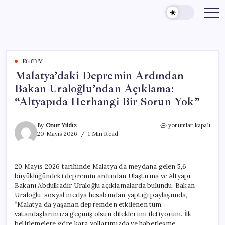
Skip
to
content
EĞITIM
Malatya’daki Depremin Ardından
Bakan Uraloğlu’ndan Açıklama:
“Altyapıda Herhangi Bir Sorun Yok”
Malatya’daki
By
Onur Yıldız
yorumlar kapalı
Depremin
20 Mayıs 2026
1 Min Read
Ardından
Bakan
Uraloğlu’ndan
20 Mayıs 2026 tarihinde Malatya’da meydana gelen 5,6
Açıklama:
büyüklüğündeki depremin ardından Ulaştırma ve Altyapı
“Altyapıda
Herhangi
Bakanı Abdulkadir Uraloğlu açıklamalarda bulundu. Bakan
Bir
Uraloğlu, sosyal medya hesabından yaptığı paylaşımda,
Sorun
“Malatya’da yaşanan depremden etkilenen tüm
Yok”
vatandaşlarımıza geçmiş olsun dileklerimi iletiyorum. İlk
için
belirlemelere göre kara yollarımızda ve haberleşme