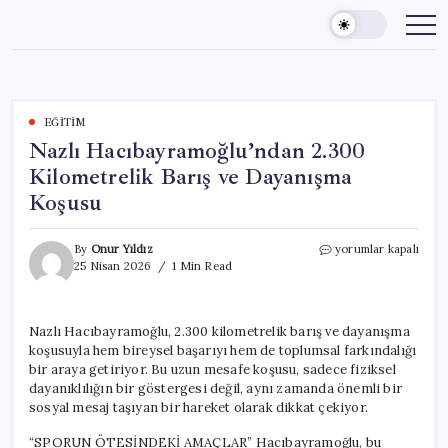
Skip
to
content
EĞITIM
Nazlı Hacıbayramoğlu’ndan 2.300
Kilometrelik Barış ve Dayanışma
Koşusu
Nazlı
By
Onur Yıldız
yorumlar kapalı
Hacıbayramoğlu’nda
25 Nisan 2026
1 Min Read
2.300
Kilometrelik
Barış
Nazlı Hacıbayramoğlu, 2.300 kilometrelik barış ve dayanışma
ve
koşusuyla hem bireysel başarıyı hem de toplumsal farkındalığı
Dayanışma
Koşusu
bir araya getiriyor. Bu uzun mesafe koşusu, sadece fiziksel
için
dayanıklılığın bir göstergesi değil, aynı zamanda önemli bir
sosyal mesaj taşıyan bir hareket olarak dikkat çekiyor.
“SPORUN ÖTESİNDEKİ AMAÇLAR” Hacıbayramoğlu, bu