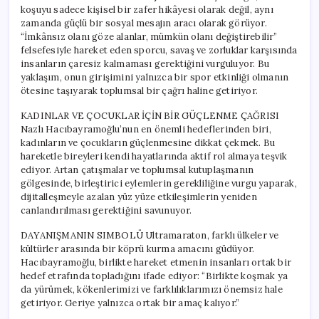
koşuyu sadece kişisel bir zafer hikâyesi olarak değil, aynı
zamanda güçlü bir sosyal mesajın aracı olarak görüyor.
“İmkânsız olanı göze alanlar, mümkün olanı değiştirebilir”
felsefesiyle hareket eden sporcu, savaş ve zorluklar karşısında
insanların çaresiz kalmaması gerektiğini vurguluyor. Bu
yaklaşım, onun girişimini yalnızca bir spor etkinliği olmanın
ötesine taşıyarak toplumsal bir çağrı haline getiriyor.
KADINLAR VE ÇOCUKLAR İÇİN BİR GÜÇLENME ÇAĞRISI
Nazlı Hacıbayramoğlu’nun en önemli hedeflerinden biri,
kadınların ve çocukların güçlenmesine dikkat çekmek. Bu
hareketle bireyleri kendi hayatlarında aktif rol almaya teşvik
ediyor. Artan çatışmalar ve toplumsal kutuplaşmanın
gölgesinde, birleştirici eylemlerin gerekliliğine vurgu yaparak,
dijitalleşmeyle azalan yüz yüze etkileşimlerin yeniden
canlandırılması gerektiğini savunuyor.
DAYANIŞMANIN SIMBOLÜ Ultramaraton, farklı ülkeler ve
kültürler arasında bir köprü kurma amacını güdüyor.
Hacıbayramoğlu, birlikte hareket etmenin insanları ortak bir
hedef etrafında topladığını ifade ediyor: “Birlikte koşmak ya
da yürümek, kökenlerimizi ve farklılıklarımızı önemsiz hale
getiriyor. Geriye yalnızca ortak bir amaç kalıyor.”