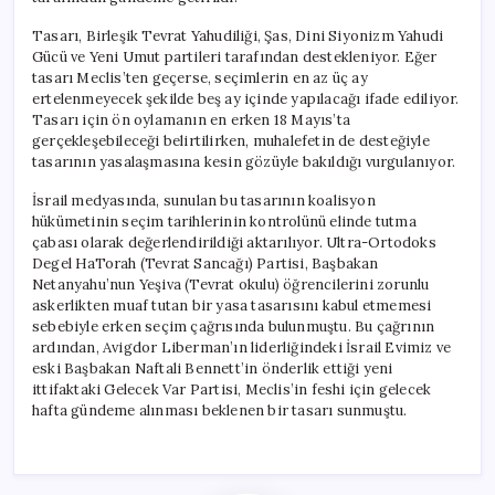
Tasarı, Birleşik Tevrat Yahudiliği, Şas, Dini Siyonizm Yahudi
Gücü ve Yeni Umut partileri tarafından destekleniyor. Eğer
tasarı Meclis’ten geçerse, seçimlerin en az üç ay
ertelenmeyecek şekilde beş ay içinde yapılacağı ifade ediliyor.
Tasarı için ön oylamanın en erken 18 Mayıs’ta
gerçekleşebileceği belirtilirken, muhalefetin de desteğiyle
tasarının yasalaşmasına kesin gözüyle bakıldığı vurgulanıyor.
İsrail medyasında, sunulan bu tasarının koalisyon
hükümetinin seçim tarihlerinin kontrolünü elinde tutma
çabası olarak değerlendirildiği aktarılıyor. Ultra-Ortodoks
Degel HaTorah (Tevrat Sancağı) Partisi, Başbakan
Netanyahu’nun Yeşiva (Tevrat okulu) öğrencilerini zorunlu
askerlikten muaf tutan bir yasa tasarısını kabul etmemesi
sebebiyle erken seçim çağrısında bulunmuştu. Bu çağrının
ardından, Avigdor Liberman’ın liderliğindeki İsrail Evimiz ve
eski Başbakan Naftali Bennett’in önderlik ettiği yeni
ittifaktaki Gelecek Var Partisi, Meclis’in feshi için gelecek
hafta gündeme alınması beklenen bir tasarı sunmuştu.