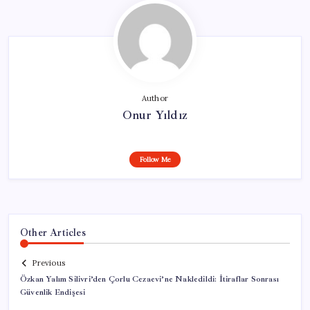
Author
Onur Yıldız
Follow Me
Other Articles
Previous
Özkan Yalım Silivri’den Çorlu Cezaevi’ne Nakledildi: İtiraflar Sonrası
Güvenlik Endişesi