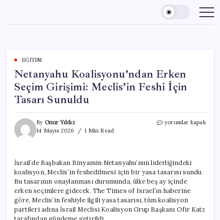
Skip
to
content
EĞITIM
Netanyahu Koalisyonu’ndan Erken
Seçim Girişimi: Meclis’in Feshi İçin
Tasarı Sunuldu
Netanyahu
By
Onur Yıldız
yorumlar kapalı
Koalisyonu’ndan
14 Mayıs 2026
1 Min Read
Erken
Seçim
Girişimi:
İsrail’de Başbakan Binyamin Netanyahu’nun liderliğindeki
Meclis’in
koalisyon, Meclis’in feshedilmesi için bir yasa tasarısı sundu.
Feshi
İçin
Bu tasarının onaylanması durumunda, ülke beş ay içinde
Tasarı
erken seçimlere gidecek. The Times of Israel’ın haberine
Sunuldu
göre, Meclis’in feshiyle ilgili yasa tasarısı, tüm koalisyon
için
partileri adına İsrail Meclisi Koalisyon Grup Başkanı Ofir Katz
tarafından gündeme getirildi.