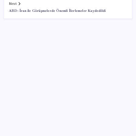
Next
ABD: İran ile Görüşmelerde Önemli İlerlemeler Kaydedildi
SON YAZILAR
DİJİTAL ÜRÜN KALİTESİNDE YAPAY ZEKA DÖNEMİ:
kayIQ.ai, 500 BİN DOLAR TOHUM YATIRIMLA
HAYATA GEÇTİ
Euro banknotları baştan aşağı yenileniyor: Avrupa
Merkez Bankası’ndan yeni nesil hamlesi
Mafia: The Old Country için Man of Honor Gümbür