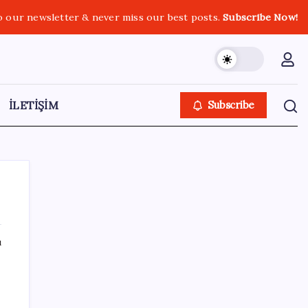
o our newsletter & never miss our best posts.
Subscribe Now!
İLETİŞİM
Subscribe
ı
SON YAZILAR
DİJİTAL ÜRÜN KALİTESİNDE YAPAY ZEKA
DÖNEMİ: kayIQ.ai, 500 BİN DOLAR TOHUM