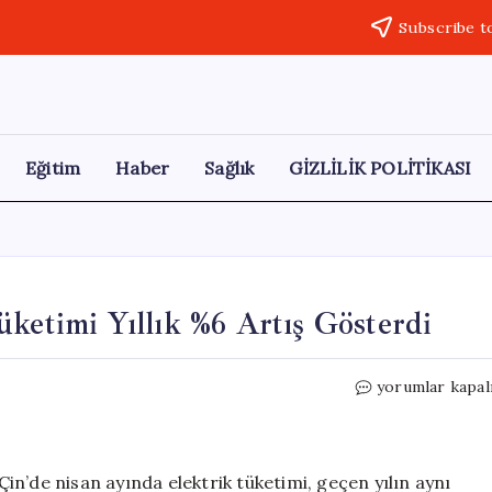
Subscribe t
Eğitim
Haber
Sağlık
GİZLİLİK POLİTİKASI
üketimi Yıllık %6 Artış Gösterdi
Nisan
yorumlar kapal
Ayında
Çin’in
Elektrik
Tüketimi
n’de nisan ayında elektrik tüketimi, geçen yılın aynı