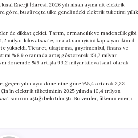
Yıllık
sal Enerji İdaresi, 2026 yılı nisan ayına ait elektrik
%6
re göre, bu süreçte ülke genelindeki elektrik tüketimi yıllık
Artış
Gösterdi
için
ler de dikkat çekici. Tarım, ormancılık ve madencilik gibi
1,2 milyar kilovatsaate, imalat sanayisini kapsayan ikincil
ate yükseldi. Ticaret, ulaştırma, gayrimenkul, finans ve
ketimi %8,9 oranında artış göstererek 151,7 milyar
 aynı dönemde %6 artışla 99,2 milyar kilovatsaat olarak
ise, geçen yılın aynı dönemine göre %5,4 artarak 3,33
 Çin’in elektrik tüketiminin 2025 yılında 10,4 trilyon
saat sınırını aştığı belirtilmişti. Bu veriler, ülkenin enerji