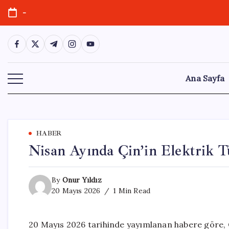
Skip
-
to
content
https://www.facebook.com/
https://twitter.com/
https://t.me/
https://www.instagram.com/
https://youtube.com/
Ana Sayfa
HABER
Nisan Ayında Çin’in Elektrik T
By
Onur Yıldız
20 Mayıs 2026
1 Min Read
20 Mayıs 2026 tarihinde yayımlanan habere göre, Çi