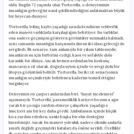
oldu. Bugün 72 yaşında olan Tortorella, o deneyiminin
insanlığın geleceğini nasıl şekillendirdiğini anlatmaktan büyük
bir heyecan duyuyor.
Tortorella, bilinç kaybı yaşadığı sırada kendisine rehberlik
eden manevi varlıklarla karşılaştığını belirtiyor. Bu varlıklar,
ona sadece geçmişini gösteren görüntüler sunmakla kalmadı,
aynı zamanda insanlığın karşısında duran iki olası geleceği de
sergiledi. İlk senaryo, tam anlamıyla bir yıkım tablosuydu;
insanların su için birbirini ezdiği, kaos ve sefaletle dolu
karanlık bir dünya. Ancak hemen ardından bu korkunç
manzaraya zıt olarak, doğayla uyum içinde ve sevgi dolu bir
ütopya görüntüsü belirdi. Tortorella, bu iki zıt senaryonun
insanlığın seçimleriyle belirlenen kaderini temsil ettiğini
vurguluyor.
Deneyimin en çarpıcı anlarından biri, “hayat incelemesi”
aşamasıydı. Tortorella, paramediklik kariyeri boyunca ağır
yaralı bir çocuğa yardım etmeye çalışırken yaşadığı o
mucizevi anı bir kez daha gördü. Ambulansın içinde küçük
kıza yardım ederken, sanki başka bir elin desteğini
hissetmişti. Ancak bu manevi yolculuk sadece olumlu anılarla
sınırlı değildi; geçmişteki hataları da önüne serildi. Özellikle
ilk eşinden ayrılması sürecinde ailesine yaşattığı zorluklar,