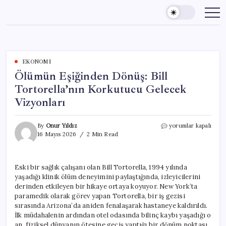
Skip
to
content
EKONOMI
Ölümün Eşiğinden Dönüş: Bill
Tortorella’nın Korkutucu Gelecek
Vizyonları
Ölümün
By
Onur Yıldız
yorumlar kapalı
Eşiğinden
16 Mayıs 2026
2 Min Read
Dönüş:
Bill
Tortorella’nın
Eski bir sağlık çalışanı olan Bill Tortorella, 1994 yılında
Korkutucu
yaşadığı klinik ölüm deneyimini paylaştığında, izleyicilerini
Gelecek
Vizyonları
derinden etkileyen bir hikaye ortaya koyuyor. New York’ta
için
paramedik olarak görev yapan Tortorella, bir iş gezisi
sırasında Arizona’da aniden fenalaşarak hastaneye kaldırıldı.
İlk müdahalenin ardından otel odasında bilinç kaybı yaşadığı o
an, fiziksel dünyanın ötesine geçiş yaptığı bir dönüm noktası