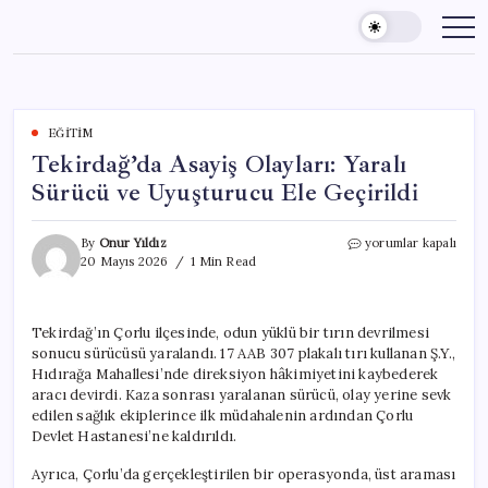
Skip
to
content
EĞITIM
Tekirdağ’da Asayiş Olayları: Yaralı
Sürücü ve Uyuşturucu Ele Geçirildi
Tekirdağ’da
By
Onur Yıldız
yorumlar kapalı
Asayiş
20 Mayıs 2026
1 Min Read
Olayları:
Yaralı
Sürücü
Tekirdağ’ın Çorlu ilçesinde, odun yüklü bir tırın devrilmesi
ve
sonucu sürücüsü yaralandı. 17 AAB 307 plakalı tırı kullanan Ş.Y.,
Uyuşturucu
Ele
Hıdırağa Mahallesi’nde direksiyon hâkimiyetini kaybederek
Geçirildi
aracı devirdi. Kaza sonrası yaralanan sürücü, olay yerine sevk
için
edilen sağlık ekiplerince ilk müdahalenin ardından Çorlu
Devlet Hastanesi’ne kaldırıldı.
Ayrıca, Çorlu’da gerçekleştirilen bir operasyonda, üst araması