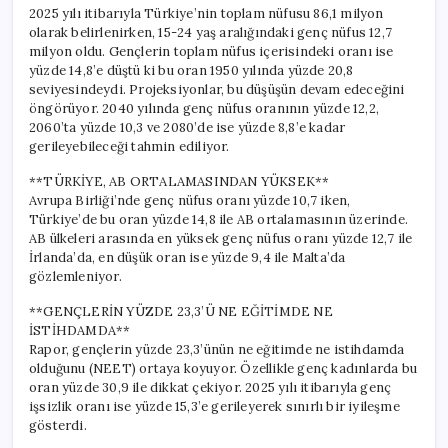
Durum
2025 yılı itibarıyla Türkiye’nin toplam nüfusu 86,1 milyon
için
olarak belirlenirken, 15-24 yaş aralığındaki genç nüfus 12,7
milyon oldu. Gençlerin toplam nüfus içerisindeki oranı ise
yüzde 14,8’e düştü ki bu oran 1950 yılında yüzde 20,8
seviyesindeydi. Projeksiyonlar, bu düşüşün devam edeceğini
öngörüyor. 2040 yılında genç nüfus oranının yüzde 12,2,
2060’ta yüzde 10,3 ve 2080’de ise yüzde 8,8’e kadar
gerileyebileceği tahmin ediliyor.
**TÜRKİYE, AB ORTALAMASINDAN YÜKSEK**
Avrupa Birliği’nde genç nüfus oranı yüzde 10,7 iken,
Türkiye’de bu oran yüzde 14,8 ile AB ortalamasının üzerinde.
AB ülkeleri arasında en yüksek genç nüfus oranı yüzde 12,7 ile
İrlanda’da, en düşük oran ise yüzde 9,4 ile Malta’da
gözlemleniyor.
**GENÇLERİN YÜZDE 23,3’Ü NE EĞİTİMDE NE
İSTİHDAMDA**
Rapor, gençlerin yüzde 23,3’ünün ne eğitimde ne istihdamda
olduğunu (NEET) ortaya koyuyor. Özellikle genç kadınlarda bu
oran yüzde 30,9 ile dikkat çekiyor. 2025 yılı itibarıyla genç
işsizlik oranı ise yüzde 15,3’e gerileyerek sınırlı bir iyileşme
gösterdi.