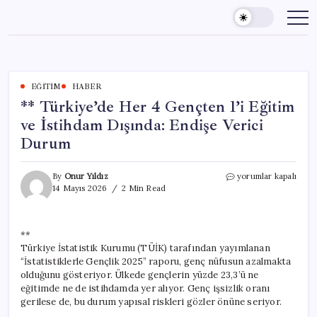
Skip
to
content
EĞITIM
HABER
** Türkiye’de Her 4 Gençten 1’i Eğitim
ve İstihdam Dışında: Endişe Verici
Durum
**
By
Onur Yıldız
yorumlar kapalı
Türkiye’de
14 Mayıs 2026
2 Min Read
Her
4
Gençten
**
1’i
Türkiye İstatistik Kurumu (TÜİK) tarafından yayımlanan
Eğitim
ve
“İstatistiklerle Gençlik 2025” raporu, genç nüfusun azalmakta
İstihdam
olduğunu gösteriyor. Ülkede gençlerin yüzde 23,3’ü ne
Dışında:
eğitimde ne de istihdamda yer alıyor. Genç işsizlik oranı
Endişe
gerilese de, bu durum yapısal riskleri gözler önüne seriyor.
Verici