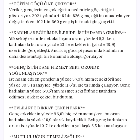
**EĞİTİM GÖÇÜ ÖNE ÇIKIYOR**
Veriler, gençlerin en çok eğitim nedeniyle göç ettiğini
gösteriyor. 2024 yılında 448 bin 826 genç eğitim amacıyla yer
değiştirirken, 102 bin 660 genç iş bulmak için göç etti.
**KADINLAR EĞİTİMDE İLERİDE, İSTİHDAMDA GERİDE**
Yükseköğretimde net okullaşma oranı yüzde 46,3 iken,
kadınlarda bu oran yüzde 53 ile erkeklerin (yüzde 39,9)
üzerinde gerçekleşti. Ancak iş gücü piyasasında kadınların
daha dezavantajlı bir konumda olduğu görülüyor.
**GENÇ İSTİHDAMI HİZMET SEKTÖRÜNDE
YOĞUNLAŞIYOR**
İstihdam edilen gençlerin yüzde 57,9’u hizmet sektöründe,
yüzde 30,5’i sanayide, yüzde 11,6’sı ise tarımda çalışıyor. Genç
kadınların yüzde 69,5’inin hizmet sektöründe istihdam
edilmesi dikkat çekici bir durum.
**EVLİLİKTE DİKKAT ÇEKEN FARK**
Genç erkeklerin yüzde 96,8’i hiç evlenmemişken, bu oran
kadınlarda yüzde 88,9 olarak kaydedildi. Evli genç kadınların
oranı ise yüzde 10,7 ile erkeklerin yaklaşık 3,5 katına ulaşıyor.
**MUTLULUĞUN TEMELİ SAĞLIK**