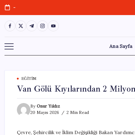
Skip
-
to
content
https://www.facebook.com/
https://twitter.com/
https://t.me/
https://www.instagram.com/
https://youtube.com/
Ana Sayfa
EĞITIM
Van Gölü Kıyılarından 2 Milyo
By
Onur Yıldız
20 Mayıs 2026
2 Min Read
Çevre, Şehircilik ve İklim Değişikliği Bakan Yardım