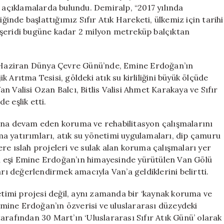
Metreküp
i açıklamalarda bulundu. Demiralp, “2017 yılında
Balçık
nde başlattığımız Sıfır Atık Hareketi, ülkemiz için tarihi
Temizlendi
 şeridi bugüne kadar 2 milyon metreküp balçıktan
için
 5 Haziran Dünya Çevre Günü’nde, Emine Erdoğan’ın
ik Arıtma Tesisi, göldeki atık su kirliliğini büyük ölçüde
 Valisi Ozan Balcı, Bitlis Valisi Ahmet Karakaya ve Sıfır
e eşlik etti.
yana devam eden koruma ve rehabilitasyon çalışmalarını
ıtma yatırımları, atık su yönetimi uygulamaları, dip çamuru
re ıslah projeleri ve sulak alan koruma çalışmaları yer
 eşi Emine Erdoğan’ın himayesinde yürütülen Van Gölü
 değerlendirmek amacıyla Van’a geldiklerini belirtti.
netimi projesi değil, aynı zamanda bir ‘kaynak koruma ve
 Emine Erdoğan’ın özverisi ve uluslararası düzeydeki
 tarafından 30 Mart’ın ‘Uluslararası Sıfır Atık Günü’ olarak