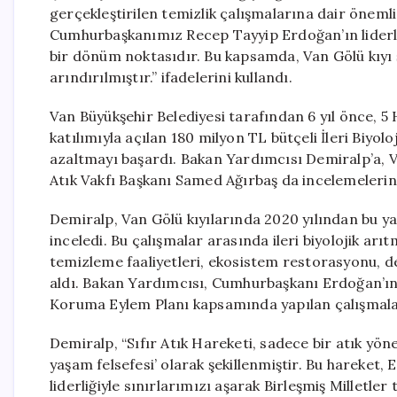
gerçekleştirilen temizlik çalışmalarına dair öneml
Cumhurbaşkanımız Recep Tayyip Erdoğan’ın liderliği
bir dönüm noktasıdır. Bu kapsamda, Van Gölü kıyı
arındırılmıştır.” ifadelerini kullandı.
Van Büyükşehir Belediyesi tarafından 6 yıl önce,
katılımıyla açılan 180 milyon TL bütçeli İleri Biyoloj
azaltmayı başardı. Bakan Yardımcısı Demiralp’a, Van
Atık Vakfı Başkanı Samed Ağırbaş da incelemelerind
Demiralp, Van Gölü kıyılarında 2020 yılından bu 
inceledi. Bu çalışmalar arasında ileri biyolojik ar
temizleme faaliyetleri, ekosistem restorasyonu, de
aldı. Bakan Yardımcısı, Cumhurbaşkanı Erdoğan’ın
Koruma Eylem Planı kapsamında yapılan çalışmaları
Demiralp, “Sıfır Atık Hareketi, sadece bir atık yö
yaşam felsefesi’ olarak şekillenmiştir. Bu hareket,
liderliğiyle sınırlarımızı aşarak Birleşmiş Milletler