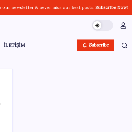
o our newsletter & never miss our best posts.
Subscribe Now!
İLETİŞİM
Subscribe
ı
SON YAZILAR
DİJİTAL ÜRÜN KALİTESİNDE YAPAY ZEKA
DÖNEMİ: kayIQ.ai, 500 BİN DOLAR TOHUM