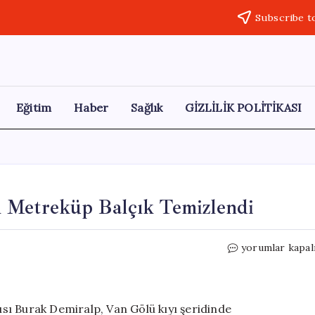
Subscribe t
Eğitim
Haber
Sağlık
GİZLİLİK POLİTİKASI
n Metreküp Balçık Temizlendi
Van
yorumlar kapal
Gölü
Kıyılarından
2
Milyon
cısı Burak Demiralp, Van Gölü kıyı şeridinde