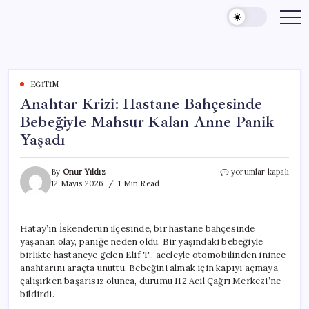
Skip
to
content
EĞITIM
Anahtar Krizi: Hastane Bahçesinde
Bebeğiyle Mahsur Kalan Anne Panik
Yaşadı
Anahtar
By
Onur Yıldız
yorumlar kapalı
Krizi:
12 Mayıs 2026
1 Min Read
Hastane
Bahçesinde
Bebeğiyle
Hatay’ın İskenderun ilçesinde, bir hastane bahçesinde
Mahsur
yaşanan olay, paniğe neden oldu. Bir yaşındaki bebeğiyle
Kalan
Anne
birlikte hastaneye gelen Elif T., aceleyle otomobilinden inince
Panik
anahtarını araçta unuttu. Bebeğini almak için kapıyı açmaya
Yaşadı
çalışırken başarısız olunca, durumu 112 Acil Çağrı Merkezi’ne
için
bildirdi.