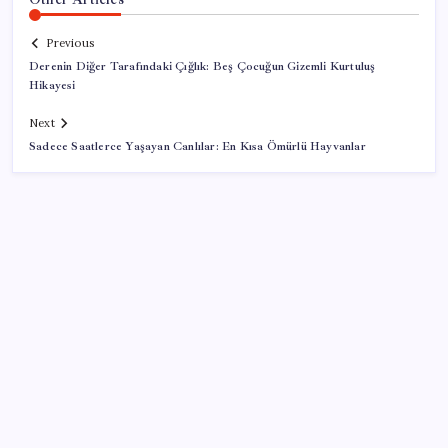
Previous
Derenin Diğer Tarafındaki Çığlık: Beş Çocuğun Gizemli Kurtuluş
Hikayesi
Next
Sadece Saatlerce Yaşayan Canlılar: En Kısa Ömürlü Hayvanlar
SON YAZILAR
DİJİTAL ÜRÜN KALİTESİNDE YAPAY ZEKA DÖNEMİ:
kayIQ.ai, 500 BİN DOLAR TOHUM YATIRIMLA