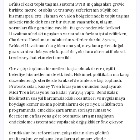
Brüksel’deki toplu taşıma sistemi STIB’in çalışanları grevle
birlikte metro, otobüs ve tramvay seferlerinin büyük bir
kısmını iptal etti. Flaman ve Valon bölgelerindeki toplu taşıma
şirketlerinde de benzer bir durum yaşanırken, ulaşım
sorunları ülke geneline yayıldı. Bu grev nedeniyle Brüksel
Havalimanı’ndaki uçuşların yarısından fazlası iptal edilirken,
Charleroi Havalimanı’ndaki tüm seferler durdu. Ayrıca,
Brüksel Havalimanı’na giden ana yol, meydana gelen doğal
gaz sızıntısı dolayısıyla kapatıldı; yolculara alternatif olarak
trenle seyahat etmeleri önerildi.
Grev, çöp toplama hizmetleri başta olmak üzere çeşitli
belediye hizmetlerini de etkiledi. Hükümet politikalarına karşı
düzenlenen gösterilerde Brüksel’de binlerce kişi toplandı.
Protestocular, Kuzey Tren İstasyonu önünden başlayarak
Midi Tren İstasyonu’na kadar yürüyüş yaptı. Sendikalar,
hükümetin sosyal harcamalardaki kesintileri ve uygulamaya
koyduğu kemer sıkma politikalarını eleştiriyor. Hükümetin
programında, emeklilik şartlarının zorlaştırılması ve
ücretlerin enflasyona göre otomatik artışını sağlayan
endeksleme sisteminde yapılacak değişiklikler öne çıkıyor.
Sendikalar, bu reformların çalışanların alım gücünü
azaltacağını ve çalışma koşullarını olumsuz yönde