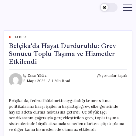
Skip
to
content
HABER
Belçika’da Hayat Durduruldu: Grev
Sonucu Toplu Taşıma ve Hizmetler
Etkilendi
Belçika’da
By
Onur Yıldız
yorumlar kapalı
Hayat
12 Mayıs 2026
1 Min Read
Durduruldu:
Grev
Sonucu
Belçika’da, federal hükümetin uyguladığı kemer sıkma
Toplu
politikalarına karşı işçilerin başlattığı grev, ülke genelinde
Taşıma
ve
hayatı adeta durma noktasına getirdi. Üç büyük işçi
Hizmetler
sendikasının çağrısıyla gerçekleştirilen grev, toplu taşıma
Etkilendi
sistemlerinde büyük aksamalara neden olurken, çöp toplama
için
ve diğer kamu hizmetleri de olumsuz etkilendi.