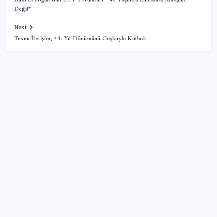
Değil”
Next
Tesan İletişim, 44. Yıl Dönümünü Coşkuyla Kutladı
SON YAZILAR
Xiaomi’den Yeni Kablosuz Dikey Süpürge: Hem
Süpürüyor Hem Siliyor
Baby boomer’ların sanat mirası 1 trilyon dolar
AB’den 348 uyduluk güvenlik iletişim ağına onay