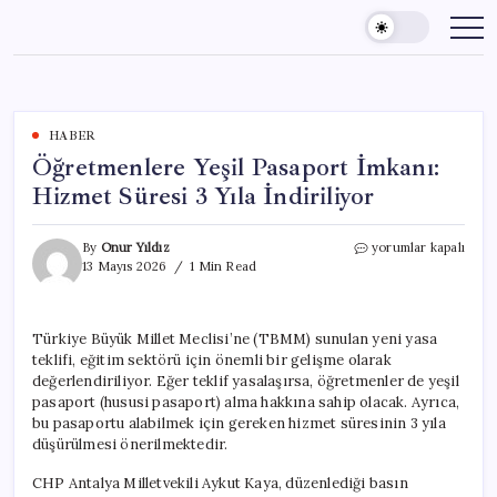
Skip
to
content
HABER
Öğretmenlere Yeşil Pasaport İmkanı:
Hizmet Süresi 3 Yıla İndiriliyor
Öğretmenlere
By
Onur Yıldız
yorumlar kapalı
Yeşil
13 Mayıs 2026
1 Min Read
Pasaport
İmkanı:
Hizmet
Türkiye Büyük Millet Meclisi’ne (TBMM) sunulan yeni yasa
Süresi
teklifi, eğitim sektörü için önemli bir gelişme olarak
3
Yıla
değerlendiriliyor. Eğer teklif yasalaşırsa, öğretmenler de yeşil
İndiriliyor
pasaport (hususi pasaport) alma hakkına sahip olacak. Ayrıca,
için
bu pasaportu alabilmek için gereken hizmet süresinin 3 yıla
düşürülmesi önerilmektedir.
CHP Antalya Milletvekili Aykut Kaya, düzenlediği basın