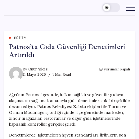
Skip
to
content
EĞITIM
Patnos’ta Gıda Güvenliği Denetimleri
Artırıldı
Patnos’ta
By
Onur Yıldız
yorumlar kapalı
Gıda
11 Mayıs 2026
1 Min Read
Güvenliği
Denetimleri
Artırıldı
Ağrı’nın Patnos ilçesinde, halkın sağlıklı ve güvenilir gıdaya
için
ulaşmasını sağlamak amacıyla gıda denetimleri sıkı bir şekilde
devam ediyor. Patnos Belediyesi Zabıta ekipleri ile Tarım ve
Orman Müdürlüğü iş birliği içinde, ilçe genelinde marketler,
zincir mağazalar, restoranlar ve diğer gıda işletmelerinde
kapsamlı kontroller gerçekleştirdi.
Denetimlerde, işletmelerin hijyen standartları, ürünlerin son