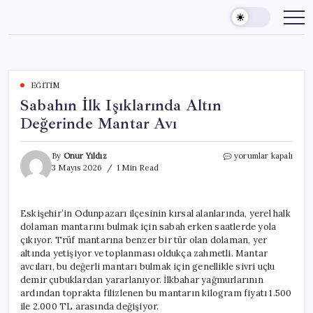
Skip
to
content
EĞITIM
Sabahın İlk Işıklarında Altın
Değerinde Mantar Avı
Sabahın
By
Onur Yıldız
yorumlar kapalı
İlk
3 Mayıs 2026
1 Min Read
Işıklarında
Altın
Değerinde
Eskişehir’in Odunpazarı ilçesinin kırsal alanlarında, yerel halk
Mantar
dolaman mantarını bulmak için sabah erken saatlerde yola
Avı
için
çıkıyor. Trüf mantarına benzer bir tür olan dolaman, yer
altında yetişiyor ve toplanması oldukça zahmetli. Mantar
avcıları, bu değerli mantarı bulmak için genellikle sivri uçlu
demir çubuklardan yararlanıyor. İlkbahar yağmurlarının
ardından toprakta filizlenen bu mantarın kilogram fiyatı 1.500
ile 2.000 TL arasında değişiyor.