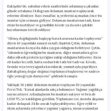
Eskişehir’de, sabahın erken saatlerinde avlanmaya çıkanlar,
günde ortalama 3 kilogram dolaman mantarı toplayarak
evlerine dönüyor. Bazı esnaflar, iş yerlerini açmadan önce bu
mantar için ormana gidiyor. Dolaman mantarının tadı, kuzu
etine benzetiliyor ve genellikle közde ya da sote şekilde
hazırlanması tercih ediliyor.
“Güneş doğduğunda başlayıp hava kararana kadar topluyoruz”
diyen 43 yaşındaki sanayi esnafı Alaattin Çetin, dolaman
mantarının Konya’da daha yaygın olduğunu belirtiyor. Çetin,
“Ailemden öğrendiğim bu mantarın, diğer mantarlara göre
daha yüksek protein içeriğine sahip olduğunu biliyoruz. Kuzu
eti kadar lezzetli, hatta ondan bile tatlı bir tadı var. Közde,
fırında veya tereyağında kavrularak, yumurtayla pişiriliyor.
Sabah güneş doğar doğmaz toplamaya başlıyoruz ve sadece
öğle yemeği için duruyoruz” şeklinde konuştu.
Yaklaşık 30 yıldır dolaman mantarı toplayan 50 yaşındaki
Fevzi Tek, “Kırsal alanlarda sıkça bulunuyor. Yağmur yağdıkça
sayısı artıyor. Arkadaşlarım bu mantarı satıyor ve ben de
1.500 TL’ye satıldığını gördüm. Toplaması zor, mesela akşama
kadar dolaşsak 3 kilo ancak toplayabiliyoruz. Eğer eylül ve
ekim aylarında yeterince yağmur yağarsa, nisan sonundan