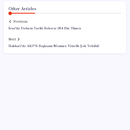
Other Articles
Previous
İran’da Doların Tarihi Rekoru: 184 Bin Tümen
Next
Hakkari’de AKP’li Başkanın Memura Yönelik Şok Tehdidi
SON YAZILAR
BofA: Yatırımcı iyimserliği beş yılın en yüksek
seviyesinde