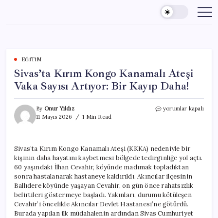
Skip
to
content
EĞITIM
Sivas’ta Kırım Kongo Kanamalı Ateşi
Vaka Sayısı Artıyor: Bir Kayıp Daha!
Sivas’ta
By
Onur Yıldız
yorumlar kapalı
Kırım
11 Mayıs 2026
1 Min Read
Kongo
Kanamalı
Ateşi
Sivas’ta Kırım Kongo Kanamalı Ateşi (KKKA) nedeniyle bir
Vaka
kişinin daha hayatını kaybetmesi bölgede tedirginliğe yol açtı.
Sayısı
Artıyor:
60 yaşındaki İlhan Cevahir, köyünde madımak topladıktan
Bir
sonra hastalanarak hastaneye kaldırıldı. Akıncılar ilçesinin
Kayıp
Ballıdere köyünde yaşayan Cevahir, on gün önce rahatsızlık
Daha!
belirtileri göstermeye başladı. Yakınları, durumu kötüleşen
için
Cevahir’i öncelikle Akıncılar Devlet Hastanesi’ne götürdü.
Burada yapılan ilk müdahalenin ardından Sivas Cumhuriyet