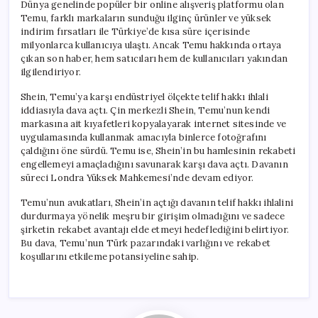
Dünya genelinde popüler bir online alışveriş platformu olan
Temu, farklı markaların sunduğu ilginç ürünler ve yüksek
indirim fırsatları ile Türkiye’de kısa süre içerisinde
milyonlarca kullanıcıya ulaştı. Ancak Temu hakkında ortaya
çıkan son haber, hem satıcıları hem de kullanıcıları yakından
ilgilendiriyor.
Shein, Temu’ya karşı endüstriyel ölçekte telif hakkı ihlali
iddiasıyla dava açtı. Çin merkezli Shein, Temu’nun kendi
markasına ait kıyafetleri kopyalayarak internet sitesinde ve
uygulamasında kullanmak amacıyla binlerce fotoğrafını
çaldığını öne sürdü. Temu ise, Shein’in bu hamlesinin rekabeti
engellemeyi amaçladığını savunarak karşı dava açtı. Davanın
süreci Londra Yüksek Mahkemesi’nde devam ediyor.
Temu’nun avukatları, Shein’in açtığı davanın telif hakkı ihlalini
durdurmaya yönelik meşru bir girişim olmadığını ve sadece
şirketin rekabet avantajı elde etmeyi hedeflediğini belirtiyor.
Bu dava, Temu’nun Türk pazarındaki varlığını ve rekabet
koşullarını etkileme potansiyeline sahip.