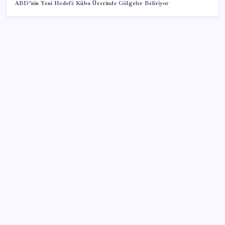
ABD’nin Yeni Hedefi: Küba Üzerinde Gölgeler Beliriyor
SON YAZILAR
Türkiye’de obezite alarmı! Kadınlarda oran yüzde
40’a ulaştı
“Şanlıurfa’nın yarınlarına yakışan yuvaları”
Xiaomi’den Yeni Kablosuz Dikey Süpürge: Hem
Süpürüyor Hem Siliyor
Baby boomer’ların sanat mirası 1 trilyon dolar
AB’den 348 uyduluk güvenlik iletişim ağına onay