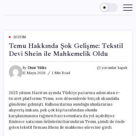
Skip
to
content
EĞITIM
Temu Hakkında Şok Gelişme: Tekstil
Devi Shein ile Mahkemelik Oldu
Temu
By
Onur Yıldız
yorumlar kapalı
Hakkında
12 Mayıs 2026
1 Min Read
Şok
Gelişme:
Tekstil
2025 yılının Haziran ayında Türkiye pazarına adım atan e-
Devi
ticaret platformu Temu, son dönemlerde birçok skandalla
Shein
ile
gündeme gelmişti. Kullanıcılarına sunduğu uluslararası
Mahkemelik
alışveriş imkanı, pek çok kişi tarafından olumlu
Oldu
karşılanmasına rağmen bazı sorunlara da yol açabiliyor.
için
Binlerce satıcının ürünlerini barındıran Temu, şimdi de önde
gelen tekstil firması Shein ile mahkeme sürecine girdi.