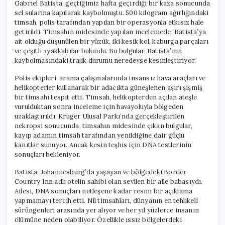
Gabriel Batista, geçtiğimiz hafta geçirdiği bir kaza sonucunda
sel sularına kapılarak kaybolmuştu. 500 kilogram ağırlığındaki
timsah, polis tarafından yapılan bir operasyonla etkisiz hale
getirildi. Timsahın midesinde yapılan incelemede, Batista’ya
ait olduğu düşünülen bir yüzük, iki kesik kol, kaburga parçaları
ve çeşitli ayakkabılar bulundu. Bu bulgular, Batista’nın
kaybolmasındaki trajik durumu neredeyse kesinleştiriyor.
Polis ekipleri, arama çalışmalarında insansız hava araçları ve
helikopterler kullanarak bir adacıkta güneşlenen aşırı şişmiş
bir timsahı tespit etti. Timsah, helikopterden açılan ateşle
vurulduktan sonra inceleme için havayoluyla bölgeden
uzaklaştırıldı. Kruger Ulusal Parkı’nda gerçekleştirilen
nekropsi sonucunda, timsahın midesinde çıkan bulgular,
kayıp adamın timsah tarafından yenildiğine dair güçlü
kanıtlar sunuyor. Ancak kesin teşhis için DNA testlerinin
sonuçları bekleniyor.
Batista, Johannesburg’da yaşayan ve bölgedeki Border
Country Inn adlı otelin sahibi olan sevilen bir aile babasıydı.
Ailesi, DNA sonuçları netleşene kadar resmi bir açıklama
yapmamayı tercih etti. Nil timsahları, dünyanın en tehlikeli
sürüngenleri arasında yer alıyor ve her yıl yüzlerce insanın
ölümüne neden olabiliyor. Özellikle ıssız bölgelerdeki