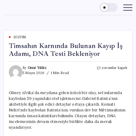
Skip
to
content
EĞITIM
Timsahın Karnında Bulunan Kayıp İş
Adamı, DNA Testi Bekleniyor
Timsahın
By
Onur Yıldız
yorumlar kapalı
Karnında
5 Mayıs 2026
1 Min Read
Bulunan
Kayıp
İş
Güney Afrika’da meydana gelen üzücü bir olay, sel sularında
Adamı,
kaybolan 59 yaşındaki otel işletmecisi Gabriel Batista’nın
DNA
Testi
akıbetiyle ilgili şok edici detaylar ortaya çıkardı. Komati
Bekleniyor
Nehri’nde kaybolan Batista’nın, vurulan dev bir Nil timsahının
için
karnında insan kalıntıları bulundu. Olayın detayları, DNA
incelemesinin devam etmesiyle birlikte daha da merak
uyandırıyor.