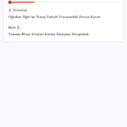
Previous
Oğuzhan Uğur’un ‘Baraj Patladı’ Davasındaki Beraat Kararı
Next
Temmuz Maaş Artışları Kuruşu Kuruşuna Hesaplandı
SON YAZILAR
AB’den 348 uyduluk güvenlik iletişim ağına onay
Pixel Telefonlara Yapay Zeka Destekli Saat
Tasarımları Geliyor