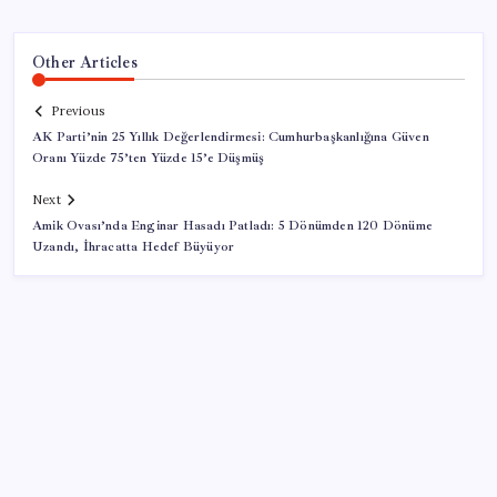
Other Articles
Previous
AK Parti’nin 25 Yıllık Değerlendirmesi: Cumhurbaşkanlığına Güven
Oranı Yüzde 75’ten Yüzde 15’e Düşmüş
Next
Amik Ovası’nda Enginar Hasadı Patladı: 5 Dönümden 120 Dönüme
Uzandı, İhracatta Hedef Büyüyor
SON YAZILAR