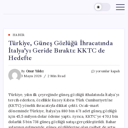
Skip
to
content
HABER
Türkiye, Güneş Gözlüğü İhracatında
İtalya’yı Geride Bıraktı: KKTC de
Hedefte
Türkiye,
By
Onur Yıldız
yorumlar kapalı
Güneş
3 Mayıs 2026
2 Min Read
Gözlüğü
İhracatında
İtalya’yı
Türkiye, yılın ilk çeyreğinde güneş gözlüğü ithalatında İtalya’yı
Geride
tercih ederken, özellikle Kuzey Kıbrıs Türk Cumhuriyeti’ne
Bıraktı:
KKTC
(KKTC) yönelik ihracatıyla dikkat çekti. Ocak-mart
de
döneminde Türkiye, İtalya’ya 880 bin 471 adet güneş gözlüğü
Hedefte
için 45,5 milyon dolar ödeme yaptı. Ayrıca, KKTC’ye 470,1 bin
için
dolarlık 5 bin 738 güneş gözlüğü satışı gerçekleştirildi. Bahar
aylarının gelmesiyle, güneş gözlüklerine olan rağbet de artış