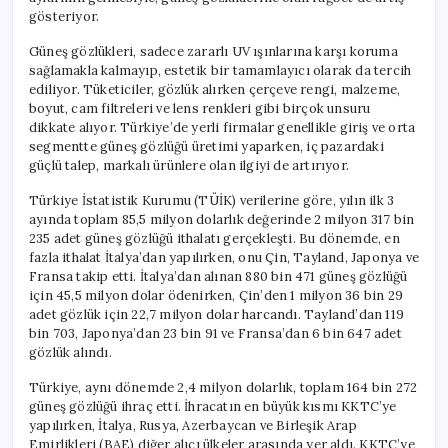
gösteriyor.
Güneş gözlükleri, sadece zararlı UV ışınlarına karşı koruma
sağlamakla kalmayıp, estetik bir tamamlayıcı olarak da tercih
ediliyor. Tüketiciler, gözlük alırken çerçeve rengi, malzeme,
boyut, cam filtreleri ve lens renkleri gibi birçok unsuru
dikkate alıyor. Türkiye’de yerli firmalar genellikle giriş ve orta
segmentte güneş gözlüğü üretimi yaparken, iç pazardaki
güçlü talep, markalı ürünlere olan ilgiyi de artırıyor.
Türkiye İstatistik Kurumu (TÜİK) verilerine göre, yılın ilk 3
ayında toplam 85,5 milyon dolarlık değerinde 2 milyon 317 bin
235 adet güneş gözlüğü ithalatı gerçekleşti. Bu dönemde, en
fazla ithalat İtalya’dan yapılırken, onu Çin, Tayland, Japonya ve
Fransa takip etti. İtalya’dan alınan 880 bin 471 güneş gözlüğü
için 45,5 milyon dolar ödenirken, Çin’den 1 milyon 36 bin 29
adet gözlük için 22,7 milyon dolar harcandı. Tayland’dan 119
bin 703, Japonya’dan 23 bin 91 ve Fransa’dan 6 bin 647 adet
gözlük alındı.
Türkiye, aynı dönemde 2,4 milyon dolarlık, toplam 164 bin 272
güneş gözlüğü ihraç etti. İhracatın en büyük kısmı KKTC’ye
yapılırken, İtalya, Rusya, Azerbaycan ve Birleşik Arap
Emirlikleri (BAE) diğer alıcı ülkeler arasında yer aldı. KKTC’ye