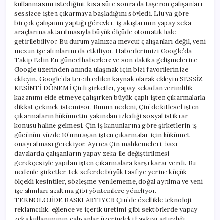
kullanmasını istediğini, kısa süre sonra da taşeron çalışanları
sessizce işten çıkarmaya başladığını söyledi. Liu’ya göre
birçok çalışanın yaptığı görevler, iş akışlarının yapay zeka
araçlarına aktarılmasıyla büyük ölçüde otomatik hale
getirilebiliyor. Bu durum yalnızca mevcut çalışanları değil, yeni
mezun işe alımlarını da etkiliyor. Haberlerimizi Google’da
Takip Edin En güncel haberlere ve son dakika gelişmelerine
Google üzerinden anında ulaşmak için bizi favorilerinize
ekleyin. Google’da tercih edilen kaynak olarak ekleyin SESSİZ
KESİNTİ DÖNEMİ Çinli şirketler, yapay zekadan verimlilik
kazanımı elde etmeye çalışırken büyük çaplı işten çıkarmalarla
dikkat çekmek istemiyor. Bunun nedeni, Çin’de kitlesel işten
çıkarmaların hükümetin yakından izlediği sosyal istikrar
konusu haline gelmesi. Çin iş kanunlarına göre şirketlerin iş
gücünün yüzde 10’unu aşan işten çıkarmalar için hükümet
onayı alması gerekiyor. Ayrıca Çin mahkemeleri, bazı
davalarda çalışanların yapay zeka ile değiştirilmesi
gerekçesiyle yapılan işten çıkarmalara karşı karar verdi. Bu
nedenle şirketler, tek seferde büyük tasfiye yerine küçük
ölçekli kesintiler, sözleşme yenilememe, doğal ayrılma ve yeni
işe alımları azaltma gibi yöntemlere yöneliyor.
TEKNOLOJİDE BASKI ARTIYOR Çin’de özellikle teknoloji,
reklamcılık, eğlence ve içerik üretimi gibi sektörlerde yapay
zeka kullanımının çalışanlar üzerindeki baskıyı artırdığı