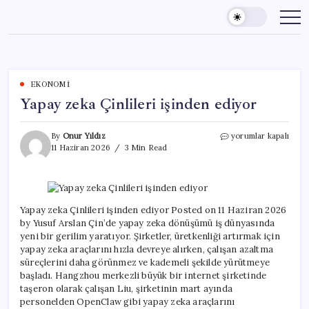
Skip
to
content
EKONOMI
Yapay zeka Çinlileri işinden ediyor
Yapay
By
Onur Yıldız
yorumlar kapalı
zeka
11 Haziran 2026
3 Min Read
Çinlileri
işinden
ediyor
için
Yapay zeka Çinlileri işinden ediyor Posted on 11 Haziran 2026
by Yusuf Arslan Çin’de yapay zeka dönüşümü iş dünyasında
yeni bir gerilim yaratıyor. Şirketler, üretkenliği artırmak için
yapay zeka araçlarını hızla devreye alırken, çalışan azaltma
süreçlerini daha görünmez ve kademeli şekilde yürütmeye
başladı. Hangzhou merkezli büyük bir internet şirketinde
taşeron olarak çalışan Liu, şirketinin mart ayında
personelden OpenClaw gibi yapay zeka araçlarını