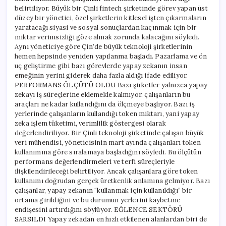
belirtiliyor. Büyük bir Çinli fintech şirketinde görev yapan üst
düzey bir yönetici, özel şirketlerin kitlesel işten çıkarmaların
yaratacağı siyasi ve sosyal sonuçlardan kaçınmak için bir
miktar verimsizliği göze almak zorunda kalacağını söyledi.
Aynı yöneticiye göre Çin’de büyük teknoloji şirketlerinin
hemen hepsinde yeniden yapılanma başladı. Pazarlama ve ön
uç geliştirme gibi bazı görevlerde yapay zekanın insan
emeğinin yerini giderek daha fazla aldığı ifade ediliyor.
PERFORMANS ÖLÇÜTÜ OLDU Bazı şirketler yalnızca yapay
zekayı iş süreçlerine eklemekle kalmıyor, çalışanların bu
araçları ne kadar kullandığını da ölçmeye başlıyor. Bazı iş
yerlerinde çalışanların kullandığı token miktarı, yani yapay
zeka işlem tüketimi, verimlilik göstergesi olarak
değerlendiriliyor. Bir Çinli teknoloji şirketinde çalışan büyük
veri mühendisi, yöneticisinin mart ayında çalışanları token
kullanımına göre sıralamaya başladığını söyledi. Bu ölçütün
performans değerlendirmeleri ve terfi süreçleriyle
ilişkilendirileceği belirtiliyor. Ancak çalışanlara göre token
kullanımı doğrudan gerçek üretkenlik anlamına gelmiyor. Bazı
çalışanlar, yapay zekanın “kullanmak için kullanıldığı” bir
ortama girildiğini ve bu durumun yerlerini kaybetme
endişesini artırdığını söylüyor. EĞLENCE SEKTÖRÜ
SARSILDI Yapay zekadan en hızlı etkilenen alanlardan biri de