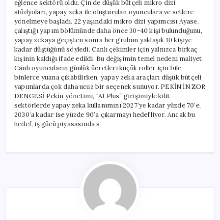
eğlence sektörü oldu. Çin’de düşük bütçeli mikro dizi
stüdyoları, yapay zeka ile oluşturulan oyunculara ve setlere
yönelmeye başladı. 22 yaşındaki mikro dizi yapımcısı Ayase,
çalıştığı yapım bölümünde daha önce 30-40 kişi bulunduğunu,
yapay zekaya geçişten sonra her grubun yaklaşık 10 kişiye
kadar düştüğünü söyledi. Canlı çekimler için yalnızca birkaç
kişinin kaldığı ifade edildi. Bu değişimin temel nedeni maliyet.
Canlı oyuncuların günlük ücretleri küçük roller için bile
binlerce yuana çıkabilirken, yapay zeka araçları düşük bütçeli
yapımlarda çok daha ucuz bir seçenek sunuyor. PEKİN’İN ZOR
DENGESİ Pekin yönetimi, “AI Plus” girişimiyle kilit
sektörlerde yapay zeka kullanımını 2027’ye kadar yüzde 70’e,
2030’a kadar ise yüzde 90’a çıkarmayı hedefliyor. Ancak bu
hedef, iş gücü piyasasında s