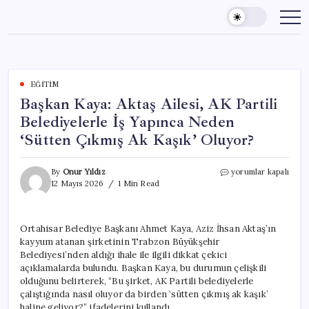
Skip
to
content
EĞITIM
Başkan Kaya: Aktaş Ailesi, AK Partili
Belediyelerle İş Yapınca Neden
‘Sütten Çıkmış Ak Kaşık’ Oluyor?
Başkan
By
Onur Yıldız
yorumlar kapalı
Kaya:
12 Mayıs 2026
1 Min Read
Aktaş
Ailesi,
AK
Ortahisar Belediye Başkanı Ahmet Kaya, Aziz İhsan Aktaş’ın
Partili
kayyum atanan şirketinin Trabzon Büyükşehir
Belediyelerle
İş
Belediyesi’nden aldığı ihale ile ilgili dikkat çekici
Yapınca
açıklamalarda bulundu. Başkan Kaya, bu durumun çelişkili
Neden
olduğunu belirterek, “Bu şirket, AK Partili belediyelerle
‘Sütten
çalıştığında nasıl oluyor da birden ‘sütten çıkmış ak kaşık’
Çıkmış
haline geliyor?” ifadelerini kullandı.