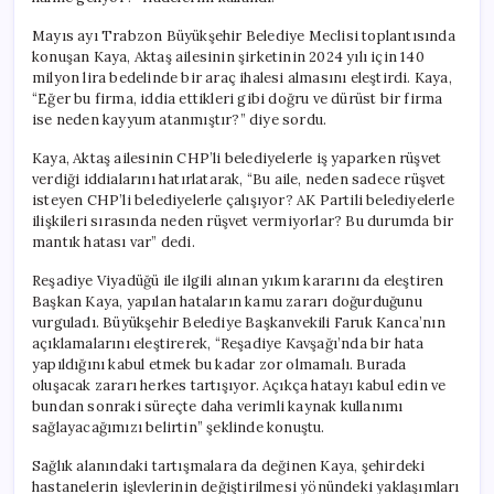
Ak
Kaşık’
Mayıs ayı Trabzon Büyükşehir Belediye Meclisi toplantısında
Oluyor?
konuşan Kaya, Aktaş ailesinin şirketinin 2024 yılı için 140
için
milyon lira bedelinde bir araç ihalesi almasını eleştirdi. Kaya,
“Eğer bu firma, iddia ettikleri gibi doğru ve dürüst bir firma
ise neden kayyum atanmıştır?” diye sordu.
Kaya, Aktaş ailesinin CHP’li belediyelerle iş yaparken rüşvet
verdiği iddialarını hatırlatarak, “Bu aile, neden sadece rüşvet
isteyen CHP’li belediyelerle çalışıyor? AK Partili belediyelerle
ilişkileri sırasında neden rüşvet vermiyorlar? Bu durumda bir
mantık hatası var” dedi.
Reşadiye Viyadüğü ile ilgili alınan yıkım kararını da eleştiren
Başkan Kaya, yapılan hataların kamu zararı doğurduğunu
vurguladı. Büyükşehir Belediye Başkanvekili Faruk Kanca’nın
açıklamalarını eleştirerek, “Reşadiye Kavşağı’nda bir hata
yapıldığını kabul etmek bu kadar zor olmamalı. Burada
oluşacak zararı herkes tartışıyor. Açıkça hatayı kabul edin ve
bundan sonraki süreçte daha verimli kaynak kullanımı
sağlayacağımızı belirtin” şeklinde konuştu.
Sağlık alanındaki tartışmalara da değinen Kaya, şehirdeki
hastanelerin işlevlerinin değiştirilmesi yönündeki yaklaşımları