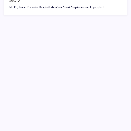
Next
ABD, İran Devrim Muhafızları’na Yeni Yaptırımlar Uyguladı
SON YAZILAR
AB’den 348 uyduluk güvenlik iletişim ağına onay
Pixel Telefonlara Yapay Zeka Destekli Saat
Tasarımları Geliyor
TBMM Adalet Komisyonu’nda ‘süreç yasası’
gerginliği: İzdiham yaşandı, ezilme tehlikesi
geçirdiler!