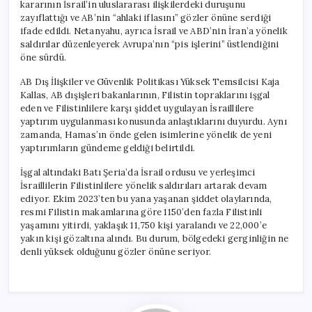
kararının İsrail’in uluslararası ilişkilerdeki duruşunu
zayıflattığı ve AB’nin “ahlaki iflasını” gözler önüne serdiği
ifade edildi. Netanyahu, ayrıca İsrail ve ABD’nin İran’a yönelik
saldırılar düzenleyerek Avrupa’nın “pis işlerini” üstlendiğini
öne sürdü.
AB Dış İlişkiler ve Güvenlik Politikası Yüksek Temsilcisi Kaja
Kallas, AB dışişleri bakanlarının, Filistin topraklarını işgal
eden ve Filistinlilere karşı şiddet uygulayan İsraillilere
yaptırım uygulanması konusunda anlaştıklarını duyurdu. Aynı
zamanda, Hamas’ın önde gelen isimlerine yönelik de yeni
yaptırımların gündeme geldiği belirtildi.
İşgal altındaki Batı Şeria’da İsrail ordusu ve yerleşimci
İsraillilerin Filistinlilere yönelik saldırıları artarak devam
ediyor. Ekim 2023’ten bu yana yaşanan şiddet olaylarında,
resmi Filistin makamlarına göre 1150’den fazla Filistinli
yaşamını yitirdi, yaklaşık 11,750 kişi yaralandı ve 22,000’e
yakın kişi gözaltına alındı. Bu durum, bölgedeki gerginliğin ne
denli yüksek olduğunu gözler önüne seriyor.